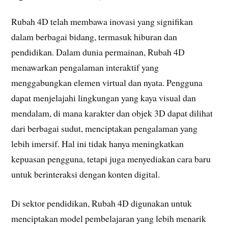
Rubah 4D telah membawa inovasi yang signifikan
dalam berbagai bidang, termasuk hiburan dan
pendidikan. Dalam dunia permainan, Rubah 4D
menawarkan pengalaman interaktif yang
menggabungkan elemen virtual dan nyata. Pengguna
dapat menjelajahi lingkungan yang kaya visual dan
mendalam, di mana karakter dan objek 3D dapat dilihat
dari berbagai sudut, menciptakan pengalaman yang
lebih imersif. Hal ini tidak hanya meningkatkan
kepuasan pengguna, tetapi juga menyediakan cara baru
untuk berinteraksi dengan konten digital.
Di sektor pendidikan, Rubah 4D digunakan untuk
menciptakan model pembelajaran yang lebih menarik