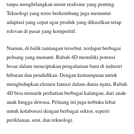
tanpa menghilangkan unsur realisme yang penting.
Teknologi yang terus berkembang juga menuntut
adaptasi yang cepat agar produk yang dihasilkan tetap
relevan di pasar yang kompetitif.
Namun, di balik tantangan tersebut, terdapat berbagai
peluang yang menanti. Rubah 4D memiliki potensi
besar dalam menciptakan pengalaman baru di industri
hiburan dan pendidikan. Dengan kemampuan untuk
menghidupkan elemen fantasi dalam dunia nyata, Rubah
4D bisa menarik perhatian berbagai kalangan, dari anak-
anak hingga dewasa. Peluang ini juga terbuka lebar
untuk kolaborasi dengan berbagai sektor, seperti
periklanan, seni, dan teknologi.