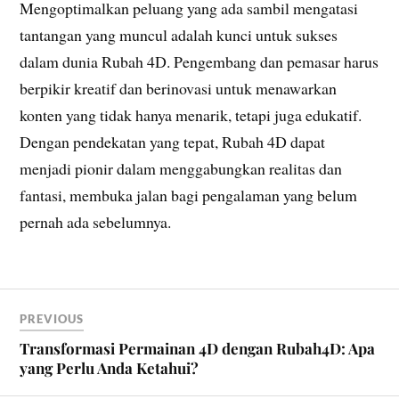
Mengoptimalkan peluang yang ada sambil mengatasi
tantangan yang muncul adalah kunci untuk sukses
dalam dunia Rubah 4D. Pengembang dan pemasar harus
berpikir kreatif dan berinovasi untuk menawarkan
konten yang tidak hanya menarik, tetapi juga edukatif.
Dengan pendekatan yang tepat, Rubah 4D dapat
menjadi pionir dalam menggabungkan realitas dan
fantasi, membuka jalan bagi pengalaman yang belum
pernah ada sebelumnya.
PREVIOUS
Transformasi Permainan 4D dengan Rubah4D: Apa
yang Perlu Anda Ketahui?