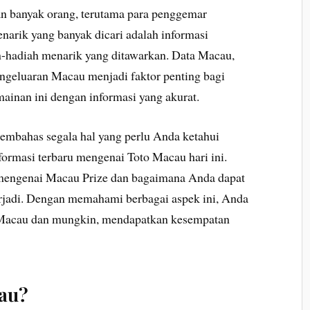
an banyak orang, terutama para penggemar
enarik yang banyak dicari adalah informasi
-hadiah menarik yang ditawarkan. Data Macau,
ngeluaran Macau menjadi faktor penting bagi
mainan ini dengan informasi yang akurat.
membahas segala hal yang perlu Anda ketahui
nformasi terbaru mengenai Toto Macau hari ini.
mengenai Macau Prize dan bagaimana Anda dapat
erjadi. Dengan memahami berbagai aspek ini, Anda
re Macau dan mungkin, mendapatkan kesempatan
cau?