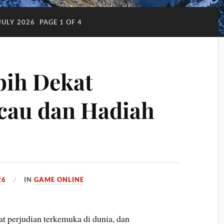
JULY 2026
PAGE 1 OF 4
bih Dekat
cau dan Hadiah
26
IN
GAME ONLINE
at perjudian terkemuka di dunia, dan