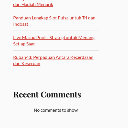
dan Hadiah Menarik
Panduan Lengkap Slot Pulsa untuk Tri dan
Indosat
Live Macau Pools: Strategi untuk Menang
Setiap Saat
Rubah4d: Perpaduan Antara Kecerdasan
dan Keseruan
Recent Comments
No comments to show.