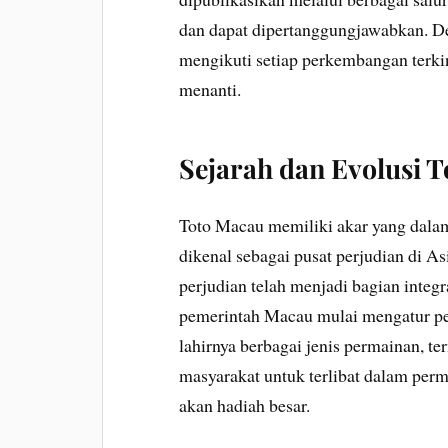
dan dapat dipertanggungjawabkan. D
mengikuti setiap perkembangan terki
menanti.
Sejarah dan Evolusi 
Toto Macau memiliki akar yang dalam
dikenal sebagai pusat perjudian di As
perjudian telah menjadi bagian integr
pemerintah Macau mulai mengatur pe
lahirnya berbagai jenis permainan, 
masyarakat untuk terlibat dalam per
akan hadiah besar.