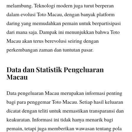
melambung. Teknologi modern juga turut berperan
dalam evolusi Toto Macau, dengan banyak platform
daring yang memudahkan pemain untuk berpartisipasi
dari mana saja. Dampak ini menunjukkan bahwa Toto
Macau akan terus berevolusi seiring dengan
perkembangan zaman dan tuntutan pasar.
Data dan Statistik Pengeluaran
Macau
Data pengeluaran Macau merupakan informasi penting
bagi para penggemar Toto Macau. Setiap hasil keluaran
dicatat dengan teliti untuk memastikan transparansi dan
keakuratan. Informasi ini tidak hanya menarik bagi
pemain, tetapi juga memberikan wawasan tentang pola