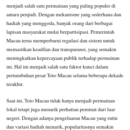
menjadi salah satu permainan yang paling populer di
antara penjudi. Dengan mekanisme yang sederhana dan
hadiah yang menggoda, banyak orang dari berbagai
lapisan masyarakat mulai berpartisipasi. Pemerintah
Macau terus memperbarui regulasi dan sistem untuk
memastikan keadilan dan transparansi, yang semakin
meningkatkan kepercayaan publik terhadap permainan
ini. Hal ini menjadi salah satu faktor kunci dalam
pertumbuhan pesat Toto Macau selama beberapa dekade
terakhir.
Saat ini, Toto Macau tidak hanya menjadi permainan
lokal tetapi juga menarik perhatian peminat dari luar
negeri. Dengan adanya pengeluaran Macau yang rutin
dan variasi hadiah menarik, popularitasnya semakin