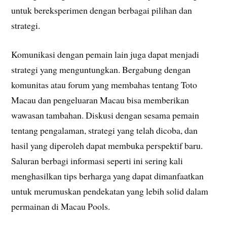
untuk bereksperimen dengan berbagai pilihan dan
strategi.
Komunikasi dengan pemain lain juga dapat menjadi
strategi yang menguntungkan. Bergabung dengan
komunitas atau forum yang membahas tentang Toto
Macau dan pengeluaran Macau bisa memberikan
wawasan tambahan. Diskusi dengan sesama pemain
tentang pengalaman, strategi yang telah dicoba, dan
hasil yang diperoleh dapat membuka perspektif baru.
Saluran berbagi informasi seperti ini sering kali
menghasilkan tips berharga yang dapat dimanfaatkan
untuk merumuskan pendekatan yang lebih solid dalam
permainan di Macau Pools.