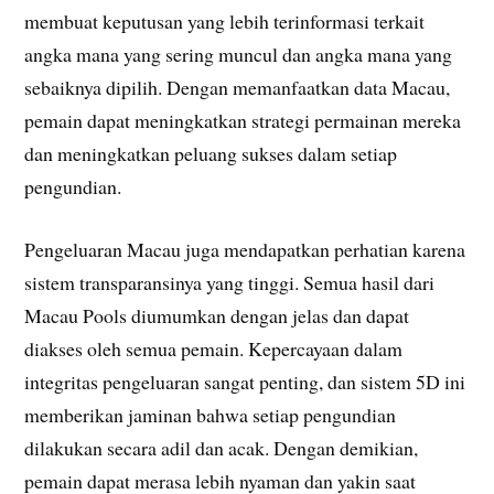
membuat keputusan yang lebih terinformasi terkait
angka mana yang sering muncul dan angka mana yang
sebaiknya dipilih. Dengan memanfaatkan data Macau,
pemain dapat meningkatkan strategi permainan mereka
dan meningkatkan peluang sukses dalam setiap
pengundian.
Pengeluaran Macau juga mendapatkan perhatian karena
sistem transparansinya yang tinggi. Semua hasil dari
Macau Pools diumumkan dengan jelas dan dapat
diakses oleh semua pemain. Kepercayaan dalam
integritas pengeluaran sangat penting, dan sistem 5D ini
memberikan jaminan bahwa setiap pengundian
dilakukan secara adil dan acak. Dengan demikian,
pemain dapat merasa lebih nyaman dan yakin saat