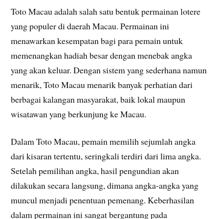
Toto Macau adalah salah satu bentuk permainan lotere
yang populer di daerah Macau. Permainan ini
menawarkan kesempatan bagi para pemain untuk
memenangkan hadiah besar dengan menebak angka
yang akan keluar. Dengan sistem yang sederhana namun
menarik, Toto Macau menarik banyak perhatian dari
berbagai kalangan masyarakat, baik lokal maupun
wisatawan yang berkunjung ke Macau.
Dalam Toto Macau, pemain memilih sejumlah angka
dari kisaran tertentu, seringkali terdiri dari lima angka.
Setelah pemilihan angka, hasil pengundian akan
dilakukan secara langsung, dimana angka-angka yang
muncul menjadi penentuan pemenang. Keberhasilan
dalam permainan ini sangat bergantung pada