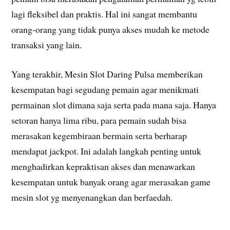
lagi fleksibel dan praktis. Hal ini sangat membantu
orang-orang yang tidak punya akses mudah ke metode
transaksi yang lain.
Yang terakhir, Mesin Slot Daring Pulsa memberikan
kesempatan bagi segudang pemain agar menikmati
permainan slot dimana saja serta pada mana saja. Hanya
setoran hanya lima ribu, para pemain sudah bisa
merasakan kegembiraan bermain serta berharap
mendapat jackpot. Ini adalah langkah penting untuk
menghadirkan kepraktisan akses dan menawarkan
kesempatan untuk banyak orang agar merasakan game
mesin slot yg menyenangkan dan berfaedah.