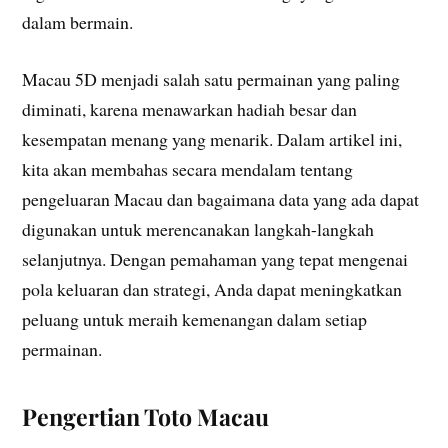
dalam bermain.
Macau 5D menjadi salah satu permainan yang paling
diminati, karena menawarkan hadiah besar dan
kesempatan menang yang menarik. Dalam artikel ini,
kita akan membahas secara mendalam tentang
pengeluaran Macau dan bagaimana data yang ada dapat
digunakan untuk merencanakan langkah-langkah
selanjutnya. Dengan pemahaman yang tepat mengenai
pola keluaran dan strategi, Anda dapat meningkatkan
peluang untuk meraih kemenangan dalam setiap
permainan.
Pengertian Toto Macau