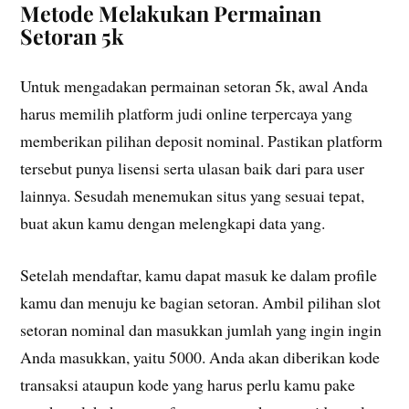
Metode Melakukan Permainan
Setoran 5k
Untuk mengadakan permainan setoran 5k, awal Anda
harus memilih platform judi online terpercaya yang
memberikan pilihan deposit nominal. Pastikan platform
tersebut punya lisensi serta ulasan baik dari para user
lainnya. Sesudah menemukan situs yang sesuai tepat,
buat akun kamu dengan melengkapi data yang.
Setelah mendaftar, kamu dapat masuk ke dalam profile
kamu dan menuju ke bagian setoran. Ambil pilihan slot
setoran nominal dan masukkan jumlah yang ingin ingin
Anda masukkan, yaitu 5000. Anda akan diberikan kode
transaksi ataupun kode yang harus perlu kamu pake