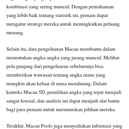
kombinasi yang sering muncul. Dengan pemahaman
yang lebih baik tentang statistik ini, pemain dapat
mengatur strategi mereka untuk meningkatkan peluang
menang.
Selain itu, data pengeluaran Macau membantu dalam
menentukan angka-angka yang jarang muncul. Melihat
pola panjang dari pengeluaran sebelumnya bisa
memberikan wawasan tentang angka mana yang
mungkin akan keluar di masa mendatang. Dalam
konteks Macau 5D, pemilihan angka yang tepat menjadi
sangat krusial, dan analisis ini dapat menjadi alat bantu
bagi para pemain untuk merumuskan pilihan mereka.
Terakhir, Macau Pools juga menyediakan informasi yang