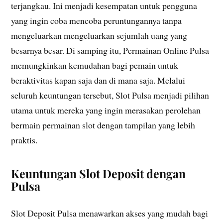
terjangkau. Ini menjadi kesempatan untuk pengguna
yang ingin coba mencoba peruntungannya tanpa
mengeluarkan mengeluarkan sejumlah uang yang
besarnya besar. Di samping itu, Permainan Online Pulsa
memungkinkan kemudahan bagi pemain untuk
beraktivitas kapan saja dan di mana saja. Melalui
seluruh keuntungan tersebut, Slot Pulsa menjadi pilihan
utama untuk mereka yang ingin merasakan perolehan
bermain permainan slot dengan tampilan yang lebih
praktis.
Keuntungan Slot Deposit dengan
Pulsa
Slot Deposit Pulsa menawarkan akses yang mudah bagi