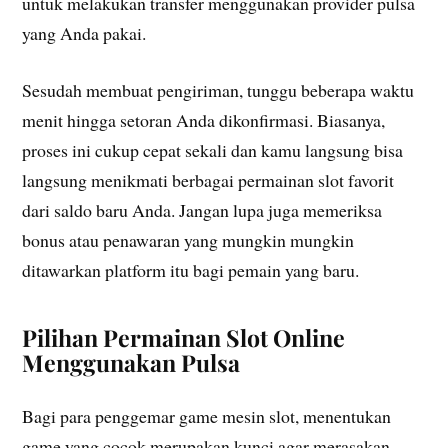
untuk melakukan transfer menggunakan provider pulsa
yang Anda pakai.
Sesudah membuat pengiriman, tunggu beberapa waktu
menit hingga setoran Anda dikonfirmasi. Biasanya,
proses ini cukup cepat sekali dan kamu langsung bisa
langsung menikmati berbagai permainan slot favorit
dari saldo baru Anda. Jangan lupa juga memeriksa
bonus atau penawaran yang mungkin mungkin
ditawarkan platform itu bagi pemain yang baru.
Pilihan Permainan Slot Online
Menggunakan Pulsa
Bagi para penggemar game mesin slot, menentukan
game yang cocok merupakan kunci agar merasakan