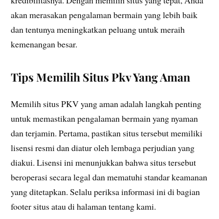
kredibilitasnya. Dengan memilih situs yang tepat, Anda
akan merasakan pengalaman bermain yang lebih baik
dan tentunya meningkatkan peluang untuk meraih
kemenangan besar.
Tips Memilih Situs Pkv Yang Aman
Memilih situs PKV yang aman adalah langkah penting
untuk memastikan pengalaman bermain yang nyaman
dan terjamin. Pertama, pastikan situs tersebut memiliki
lisensi resmi dan diatur oleh lembaga perjudian yang
diakui. Lisensi ini menunjukkan bahwa situs tersebut
beroperasi secara legal dan mematuhi standar keamanan
yang ditetapkan. Selalu periksa informasi ini di bagian
footer situs atau di halaman tentang kami.