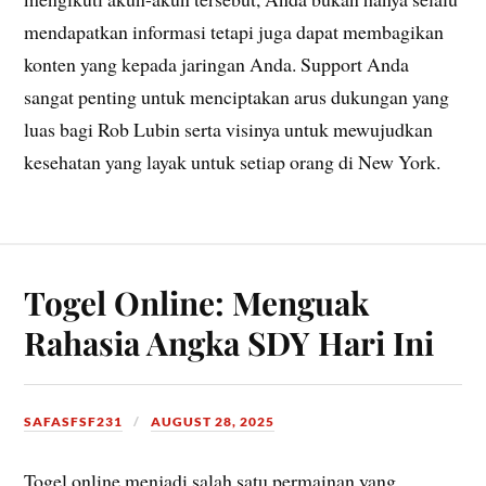
mendapatkan informasi tetapi juga dapat membagikan
konten yang kepada jaringan Anda. Support Anda
sangat penting untuk menciptakan arus dukungan yang
luas bagi Rob Lubin serta visinya untuk mewujudkan
kesehatan yang layak untuk setiap orang di New York.
Togel Online: Menguak
Rahasia Angka SDY Hari Ini
SAFASFSF231
AUGUST 28, 2025
Togel online menjadi salah satu permainan yang