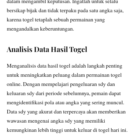
dalam mengambil keputusan. Ingatlah untuk selalu
bersikap bijak dan tidak terpaku pada satu angka saja,
karena togel tetaplah sebuah permainan yang
mengandalkan keberuntungan.
Analisis Data Hasil Togel
Menganalisis data hasil togel adalah langkah penting
untuk meningkatkan peluang dalam permainan togel
online. Dengan mempelajari pengeluaran sdy dan
keluaran sdy dari periode sebelumnya, pemain dapat
mengidentifikasi pola atau angka yang sering muncul.
Data sdy yang akurat dan terpercaya akan memberikan
wawasan mengenai angka sdy yang memiliki
kemungkinan lebih tinggi untuk keluar di togel hari ini.