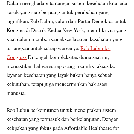
Dalam menghadapi tantangan sistem kesehatan kita, ada
sosok yang siap berjuang untuk perubahan yang
signifikan. Rob Lubin, calon dari Partai Demokrat untuk
Kongres di Distrik Kedua New York, memiliki visi yang
kuat dalam memberikan akses layanan kesehatan yang
terjangkau untuk setiap warganya.
Rob Lubin for
Congress
Di tengah kompleksitas dunia saat ini,
memastikan bahwa setiap orang memiliki akses ke
layanan kesehatan yang layak bukan hanya sebuah
kebutuhan, tetapi juga mencerminkan hak asasi
manusia.
Rob Lubin berkomitmen untuk menciptakan sistem
kesehatan yang termasuk dan berkelanjutan. Dengan
kebijakan yang fokus pada Affordable Healthcare for