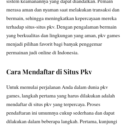
sistem keamanannya yang dapat diandalkan. Pemain
merasa aman dan nyaman saat melakukan transaksi dan
bermain, sehingga meningkatkan kepercayaan mereka
terhadap situs-situs pkv. Dengan pengalaman bermain
yang berkualitas dan lingkungan yang aman, pkv games
menjadi pilihan favorit bagi banyak penggemar
permainan judi online di Indonesia.
Cara Mendaftar di Situs Pkv
Untuk memulai perjalanan Anda dalam dunia pkv
games, langkah pertama yang harus dilakukan adalah
mendaftar di situs pkv yang terpercaya. Proses
pendaftaran ini umumnya cukup sederhana dan dapat
dilakukan dalam beberapa langkah. Pertama, kunjungi