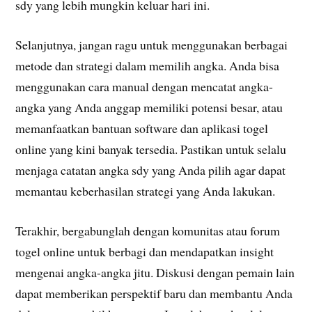
sdy yang lebih mungkin keluar hari ini.
Selanjutnya, jangan ragu untuk menggunakan berbagai
metode dan strategi dalam memilih angka. Anda bisa
menggunakan cara manual dengan mencatat angka-
angka yang Anda anggap memiliki potensi besar, atau
memanfaatkan bantuan software dan aplikasi togel
online yang kini banyak tersedia. Pastikan untuk selalu
menjaga catatan angka sdy yang Anda pilih agar dapat
memantau keberhasilan strategi yang Anda lakukan.
Terakhir, bergabunglah dengan komunitas atau forum
togel online untuk berbagi dan mendapatkan insight
mengenai angka-angka jitu. Diskusi dengan pemain lain
dapat memberikan perspektif baru dan membantu Anda