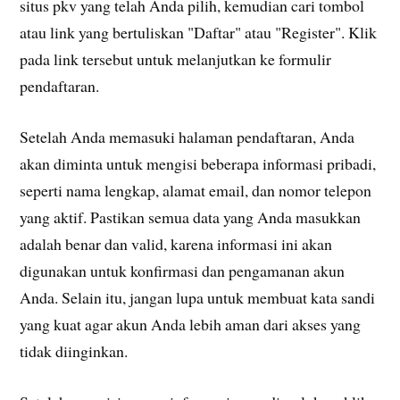
situs pkv yang telah Anda pilih, kemudian cari tombol
atau link yang bertuliskan "Daftar" atau "Register". Klik
pada link tersebut untuk melanjutkan ke formulir
pendaftaran.
Setelah Anda memasuki halaman pendaftaran, Anda
akan diminta untuk mengisi beberapa informasi pribadi,
seperti nama lengkap, alamat email, dan nomor telepon
yang aktif. Pastikan semua data yang Anda masukkan
adalah benar dan valid, karena informasi ini akan
digunakan untuk konfirmasi dan pengamanan akun
Anda. Selain itu, jangan lupa untuk membuat kata sandi
yang kuat agar akun Anda lebih aman dari akses yang
tidak diinginkan.