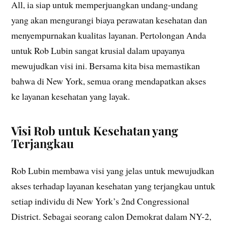
All, ia siap untuk memperjuangkan undang-undang
yang akan mengurangi biaya perawatan kesehatan dan
menyempurnakan kualitas layanan. Pertolongan Anda
untuk Rob Lubin sangat krusial dalam upayanya
mewujudkan visi ini. Bersama kita bisa memastikan
bahwa di New York, semua orang mendapatkan akses
ke layanan kesehatan yang layak.
Visi Rob untuk Kesehatan yang
Terjangkau
Rob Lubin membawa visi yang jelas untuk mewujudkan
akses terhadap layanan kesehatan yang terjangkau untuk
setiap individu di New York’s 2nd Congressional
District. Sebagai seorang calon Demokrat dalam NY-2,