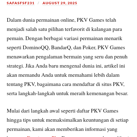
SAFASFSF231
AUGUST 29, 2025
Dalam dunia permainan online, PKV Games telah
menjadi salah satu pilihan terfavorit di kalangan para
pemain. Dengan berbagai variasi permainan menarik
seperti DominoQQ, BandarQ, dan Poker, PKV Games
menawarkan pengalaman bermain yang seru dan penuh
strategi. Jika Anda baru mengenal dunia ini, artikel ini
akan memandu Anda untuk memahami lebih dalam
tentang PKV, bagaimana cara mendaftar di situs PKV,
serta langkah-langkah untuk meraih kemenangan besar.
Mulai dari langkah awal seperti daftar PKV Games
hingga tips untuk memaksimalkan keuntungan di setiap
permainan, kami akan memberikan informasi yang