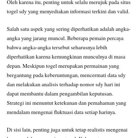
Oleh karena itu, penting untuk selalu merujuk pada situs
togel sdy yang menyediakan informasi terkini dan valid.
Salah satu aspek yang sering diperhatikan adalah angka-
angka yang jarang muncul. Beberapa pemain percaya
bahwa angka-angka tersebut seharusnya lebih
diperhatikan karena kemungkinan munculnya di masa
depan. Meskipun togel merupakan permainan yang
bergantung pada keberuntungan, mencermati data sdy
dan melakukan analisis terhadap nomor sdy hari ini
dapat membantu dalam pengambilan keputusan.
Strategi ini menuntut ketekunan dan pemahaman yang
mendalam mengenai fluktuasi data setiap harinya.
Di sisi lain, penting juga untuk tetap realistis mengenai