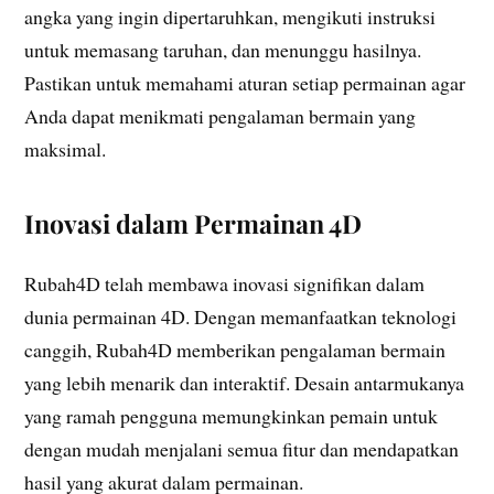
angka yang ingin dipertaruhkan, mengikuti instruksi
untuk memasang taruhan, dan menunggu hasilnya.
Pastikan untuk memahami aturan setiap permainan agar
Anda dapat menikmati pengalaman bermain yang
maksimal.
Inovasi dalam Permainan 4D
Rubah4D telah membawa inovasi signifikan dalam
dunia permainan 4D. Dengan memanfaatkan teknologi
canggih, Rubah4D memberikan pengalaman bermain
yang lebih menarik dan interaktif. Desain antarmukanya
yang ramah pengguna memungkinkan pemain untuk
dengan mudah menjalani semua fitur dan mendapatkan
hasil yang akurat dalam permainan.