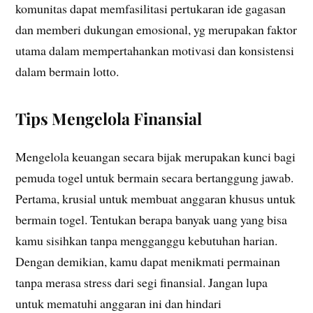
komunitas dapat memfasilitasi pertukaran ide gagasan
dan memberi dukungan emosional, yg merupakan faktor
utama dalam mempertahankan motivasi dan konsistensi
dalam bermain lotto.
Tips Mengelola Finansial
Mengelola keuangan secara bijak merupakan kunci bagi
pemuda togel untuk bermain secara bertanggung jawab.
Pertama, krusial untuk membuat anggaran khusus untuk
bermain togel. Tentukan berapa banyak uang yang bisa
kamu sisihkan tanpa mengganggu kebutuhan harian.
Dengan demikian, kamu dapat menikmati permainan
tanpa merasa stress dari segi finansial. Jangan lupa
untuk mematuhi anggaran ini dan hindari