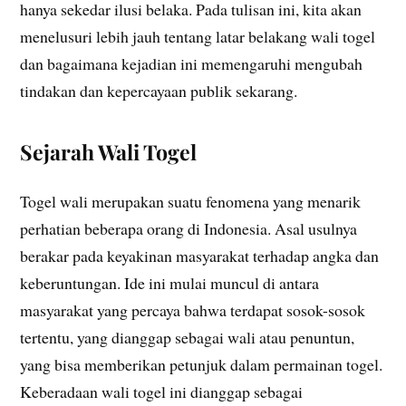
hanya sekedar ilusi belaka. Pada tulisan ini, kita akan
menelusuri lebih jauh tentang latar belakang wali togel
dan bagaimana kejadian ini memengaruhi mengubah
tindakan dan kepercayaan publik sekarang.
Sejarah Wali Togel
Togel wali merupakan suatu fenomena yang menarik
perhatian beberapa orang di Indonesia. Asal usulnya
berakar pada keyakinan masyarakat terhadap angka dan
keberuntungan. Ide ini mulai muncul di antara
masyarakat yang percaya bahwa terdapat sosok-sosok
tertentu, yang dianggap sebagai wali atau penuntun,
yang bisa memberikan petunjuk dalam permainan togel.
Keberadaan wali togel ini dianggap sebagai