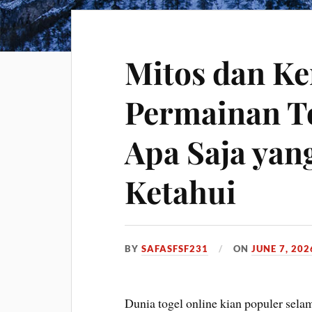
Mitos dan K
Permainan To
Apa Saja yan
Ketahui
BY
SAFASFSF231
ON
JUNE 7, 202
Dunia togel online kian populer sela