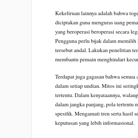
Kekeliruan lainnya adalah bahwa tog
diciptakan guna menguras uang pemain
yang beroperasi beroperasi secara leg
Pengguna perlu bijak dalam memilih 
tersebut andal. Lakukan penelitian ten
membantu pemain menghindari kecu
Terdapat juga gagasan bahwa semua a
dalam setiap undian. Mitos ini serin
tertentu. Dalam kenyataannya, walaup
dalam jangka panjang, pola tertentu
spesifik. Mengamati tren serta hasi
keputusan yang lebih informasional.