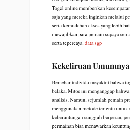
Togel online memberikan kesempatan
saja yang mereka inginkan melalui 
serta kemudahan akses yang lebih bai
mewajibkan para pemain supaya sem
serta tepercaya.
data sgp
Kekeliruan Umumnya 
Bersebar individu meyakini bahwa t
belaka. Mitos ini menganggap bahwa 
analisis. Namun, sejumlah pemain prof
menggunakan metode tertentu untuk 
keberuntungan sungguh berperan, pe
permainan bisa menawarkan keuntunga