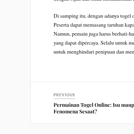
Di samping itu, dengan adanya togel
Peserta dapat memasang taruhan kapa
Namun, pemain juga harus berhati-hat
yang dapat dipercaya. Selalu untuk men
untuk menghindari penipuan dan men
PREVIOUS
Permainan Togel Online: Isu mau
Fenomena Sesaat?