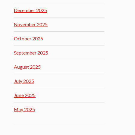
December 2025
November 2025
October 2025
September 2025
August 2025
July 2025
June 2025
May 2025