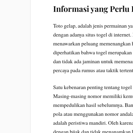
Informasi yang Perlu 
Toto gelap, adalah jenis permainan y
dengan adanya situs togel di internet
menawarkan peluang memenangkan had
diperhatikan bahwa togel merupakan
dan tidak ada jaminan untuk memena
percaya pada rumus atau taktik tertent
Satu kebenaran penting tentang togel 
Masing-masing nomor memiliki kemu
mempedulikan hasil sebelumnya. Ban
pola atau menggunakan nomor andala
adalah peristiwa mandiri. Oleh karena 
dengan bijak dan tidak menanamkan l