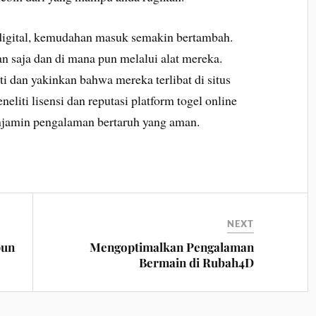
 digital, kemudahan masuk semakin bertambah.
n saja dan di mana pun melalui alat mereka.
i dan yakinkan bahwa mereka terlibat di situs
eliti lisensi dan reputasi platform togel online
jamin pengalaman bertaruh yang aman.
NEXT
pun
Mengoptimalkan Pengalaman
Bermain di Rubah4D