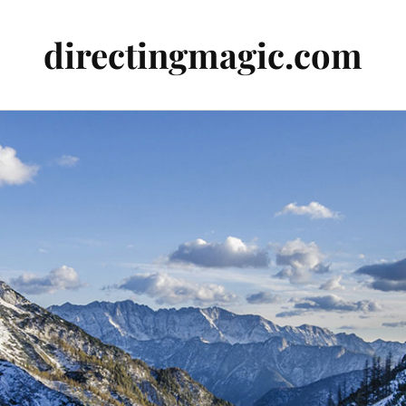
directingmagic.com