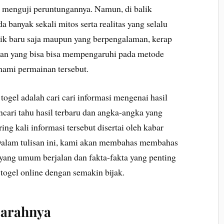
m menguji peruntungannya. Namun, di balik
a banyak sekali mitos serta realitas yang selalu
aik baru saja maupun yang berpengalaman, kerap
an yang bisa bisa mempengaruhi pada metode
hami permainan tersebut.
togel adalah cari cari informasi mengenai hasil
encari tahu hasil terbaru dan angka-angka yang
ng kali informasi tersebut disertai oleh kabar
 Dalam tulisan ini, kami akan membahas membahas
yang umum berjalan dan fakta-fakta yang penting
togel online dengan semakin bijak.
ejarahnya