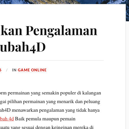
kan Pengalaman
Rubah4D
6
IN
GAME ONLINE
orm permainan yang semakin populer di kalangan
gai pilihan permainan yang menarik dan peluang
ah4D menawarkan pengalaman yang tidak hanya
bah 4d
Baik pemula maupun pemain
atu yang sesuai dengan keinginan mereka di