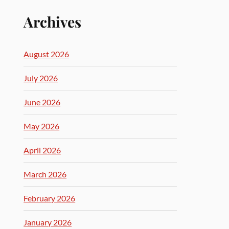
Archives
August 2026
July 2026
June 2026
May 2026
April 2026
March 2026
February 2026
January 2026