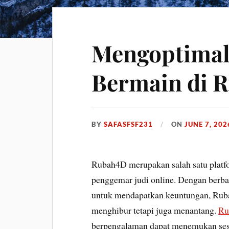
Mengoptimal
Bermain di 
BY
SAFASFSF231
ON
JUNE 7, 202
Rubah4D merupakan salah satu platf
penggemar judi online. Dengan berba
untuk mendapatkan keuntungan, Rub
menghibur tetapi juga menantang.
Ru
berpengalaman dapat menemukan sesu