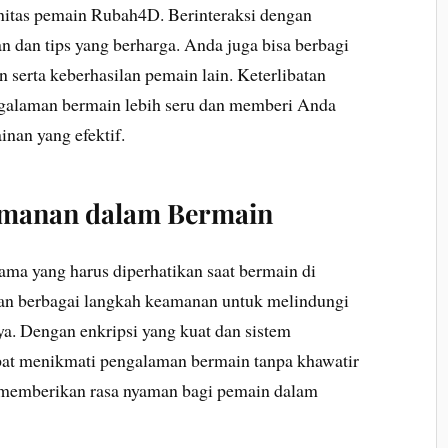
nitas pemain Rubah4D. Berinteraksi dengan
 dan tips yang berharga. Anda juga bisa berbagi
 serta keberhasilan pemain lain. Keterlibatan
galaman bermain lebih seru dan memberi Anda
inan yang efektif.
manan dalam Bermain
ama yang harus diperhatikan saat bermain di
kan berbagai langkah keamanan untuk melindungi
ya. Dengan enkripsi yang kuat dan sistem
pat menikmati pengalaman bermain tanpa khawatir
i memberikan rasa nyaman bagi pemain dalam