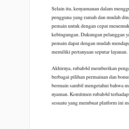
Selain itu, kenyamanan dalam mengg
pengguna yang ramah dan mudah dina
pemain untuk dengan cepat menemuk
kebingungan. Dukungan pelanggan y
pemain dapat dengan mudah mendapat
memiliki pertanyaan seputar layanan.
Akhirnya, rubah4d memberikan peng
berbagai pilihan permainan dan bonu
bermain sambil mengetahui bahwa me
nyaman. Komitmen rubah4d terhadap
sesuatu yang membuat platform ini me