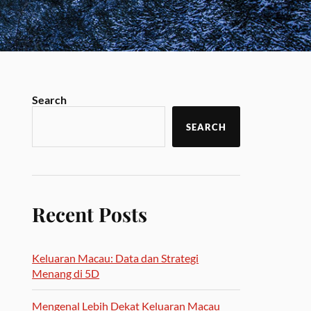
Search
SEARCH
Recent Posts
Keluaran Macau: Data dan Strategi
Menang di 5D
Mengenal Lebih Dekat Keluaran Macau