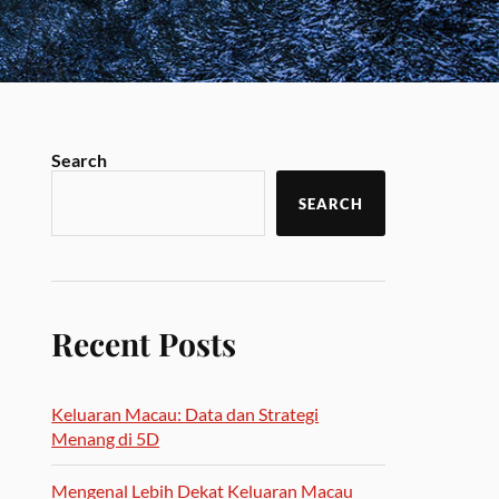
Search
SEARCH
Recent Posts
Keluaran Macau: Data dan Strategi
Menang di 5D
Mengenal Lebih Dekat Keluaran Macau