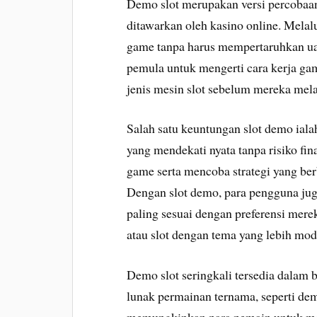
Demo slot merupakan versi percobaan
ditawarkan oleh kasino online. Melal
game tanpa harus mempertaruhkan uan
pemula untuk mengerti cara kerja game,
jenis mesin slot sebelum mereka mel
Salah satu keuntungan slot demo i
yang mendekati nyata tanpa risiko fi
game serta mencoba strategi yang b
Dengan slot demo, para pengguna jug
paling sesuai dengan preferensi mereka
atau slot dengan tema yang lebih mod
Demo slot seringkali tersedia dalam b
lunak permainan ternama, seperti dem