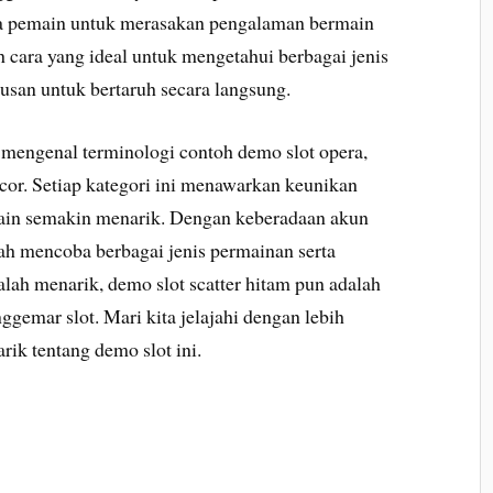
 pemain untuk merasakan pengalaman bermain
 cara yang ideal untuk mengetahui berbagai jenis
san untuk bertaruh secara langsung.
g mengenal terminologi contoh demo slot opera,
acor. Setiap kategori ini menawarkan keunikan
ain semakin menarik. Dengan keberadaan akun
h mencoba berbagai jenis permainan serta
lah menarik, demo slot scatter hitam pun adalah
nggemar slot. Mari kita jelajahi dengan lebih
k tentang demo slot ini.