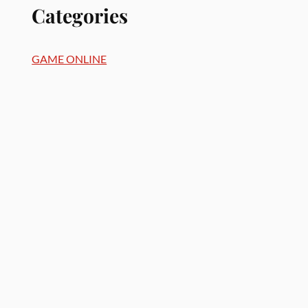
Categories
GAME ONLINE