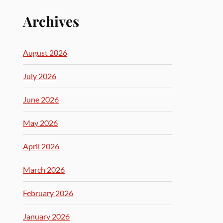
Archives
August 2026
July 2026
June 2026
May 2026
April 2026
March 2026
February 2026
January 2026