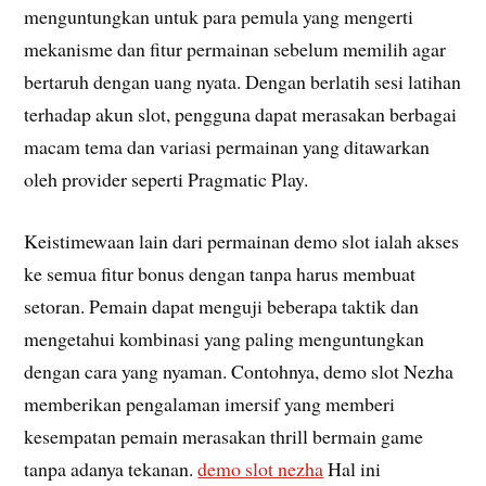
menguntungkan untuk para pemula yang mengerti
mekanisme dan fitur permainan sebelum memilih agar
bertaruh dengan uang nyata. Dengan berlatih sesi latihan
terhadap akun slot, pengguna dapat merasakan berbagai
macam tema dan variasi permainan yang ditawarkan
oleh provider seperti Pragmatic Play.
Keistimewaan lain dari permainan demo slot ialah akses
ke semua fitur bonus dengan tanpa harus membuat
setoran. Pemain dapat menguji beberapa taktik dan
mengetahui kombinasi yang paling menguntungkan
dengan cara yang nyaman. Contohnya, demo slot Nezha
memberikan pengalaman imersif yang memberi
kesempatan pemain merasakan thrill bermain game
tanpa adanya tekanan.
demo slot nezha
Hal ini