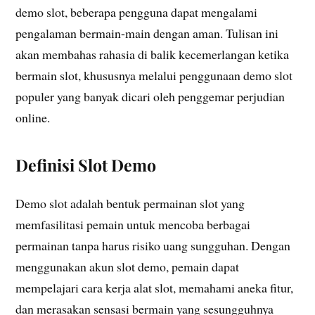
demo slot, beberapa pengguna dapat mengalami
pengalaman bermain-main dengan aman. Tulisan ini
akan membahas rahasia di balik kecemerlangan ketika
bermain slot, khususnya melalui penggunaan demo slot
populer yang banyak dicari oleh penggemar perjudian
online.
Definisi Slot Demo
Demo slot adalah bentuk permainan slot yang
memfasilitasi pemain untuk mencoba berbagai
permainan tanpa harus risiko uang sungguhan. Dengan
menggunakan akun slot demo, pemain dapat
mempelajari cara kerja alat slot, memahami aneka fitur,
dan merasakan sensasi bermain yang sesungguhnya