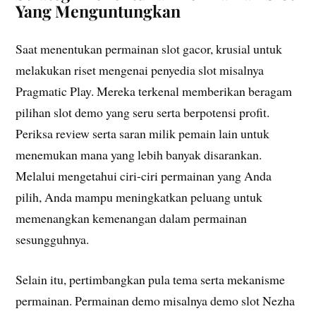
Yang Menguntungkan
Saat menentukan permainan slot gacor, krusial untuk
melakukan riset mengenai penyedia slot misalnya
Pragmatic Play. Mereka terkenal memberikan beragam
pilihan slot demo yang seru serta berpotensi profit.
Periksa review serta saran milik pemain lain untuk
menemukan mana yang lebih banyak disarankan.
Melalui mengetahui ciri-ciri permainan yang Anda
pilih, Anda mampu meningkatkan peluang untuk
memenangkan kemenangan dalam permainan
sesungguhnya.
Selain itu, pertimbangkan pula tema serta mekanisme
permainan. Permainan demo misalnya demo slot Nezha