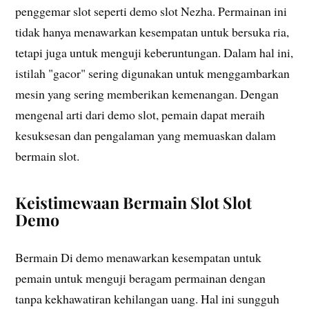
penggemar slot seperti demo slot Nezha. Permainan ini
tidak hanya menawarkan kesempatan untuk bersuka ria,
tetapi juga untuk menguji keberuntungan. Dalam hal ini,
istilah "gacor" sering digunakan untuk menggambarkan
mesin yang sering memberikan kemenangan. Dengan
mengenal arti dari demo slot, pemain dapat meraih
kesuksesan dan pengalaman yang memuaskan dalam
bermain slot.
Keistimewaan Bermain Slot Slot
Demo
Bermain Di demo menawarkan kesempatan untuk
pemain untuk menguji beragam permainan dengan
tanpa kekhawatiran kehilangan uang. Hal ini sungguh