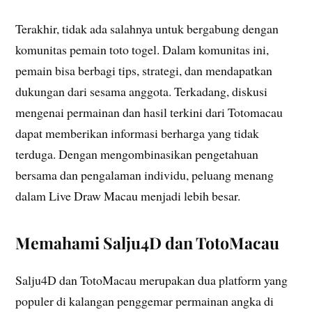
Terakhir, tidak ada salahnya untuk bergabung dengan
komunitas pemain toto togel. Dalam komunitas ini,
pemain bisa berbagi tips, strategi, dan mendapatkan
dukungan dari sesama anggota. Terkadang, diskusi
mengenai permainan dan hasil terkini dari Totomacau
dapat memberikan informasi berharga yang tidak
terduga. Dengan mengombinasikan pengetahuan
bersama dan pengalaman individu, peluang menang
dalam Live Draw Macau menjadi lebih besar.
Memahami Salju4D dan TotoMacau
Salju4D dan TotoMacau merupakan dua platform yang
populer di kalangan penggemar permainan angka di