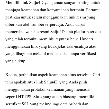
Memilih link Salju4D yang aman sangat penting untuk
menjaga keamanan dan kenyamanan bermain. Pertama,
pastikan untuk selalu menggunakan link resmi yang
diberikan oleh sumber terpercaya. Anda dapat
memeriksa website resmi Salju4D atau platform terkait
yang telah terbukti memiliki reputasi baik. Hindari
menggunakan link yang tidak jelas asal-usulnya atau
yang dibagikan melalui media sosial tanpa verifikasi
yang cukup.
Kedua, perhatikan aspek keamanan situs tersebut. Cari
tahu apakah situs link Salju4D yang Anda pilih
menggunakan protokol keamanan yang memadai,
seperti HTTPS. Situs yang aman biasanya memiliki
sertifikat SSL yang melindungi data pribadi dan