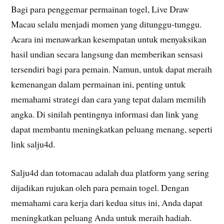
Bagi para penggemar permainan togel, Live Draw
Macau selalu menjadi momen yang ditunggu-tunggu.
Acara ini menawarkan kesempatan untuk menyaksikan
hasil undian secara langsung dan memberikan sensasi
tersendiri bagi para pemain. Namun, untuk dapat meraih
kemenangan dalam permainan ini, penting untuk
memahami strategi dan cara yang tepat dalam memilih
angka. Di sinilah pentingnya informasi dan link yang
dapat membantu meningkatkan peluang menang, seperti
link salju4d.
Salju4d dan totomacau adalah dua platform yang sering
dijadikan rujukan oleh para pemain togel. Dengan
memahami cara kerja dari kedua situs ini, Anda dapat
meningkatkan peluang Anda untuk meraih hadiah.