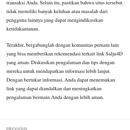
transaksi Anda. Selain itu, pastikan bahwa situs tersebut
tidak memiliki banyak keluhan atau masalah dari
pengguna lainnya yang dapat mengindikasikan
ketidakamanan.
Terakhir, bergabunglah dengan komunitas pemain lain
yang bisa memberikan rekomendasi terkait link Salju4D
yang aman. Diskusikan pengalaman dan tips dengan
mereka untuk mendapatkan informasi lebih lanjut.
Dengan bertukar informasi, Anda dapat menemukan
link yang dapat diandalkan dan meningkatkan
pengalaman bermain Anda dengan lebih aman.
PREVIOUS