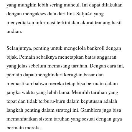
yang mungkin lebih sering muncul. Ini dapat dilakukan
dengan mengakses data dari link Salju4d yang
menyediakan informasi terkini dan akurat tentang hasil
undian.
Selanjutnya, penting untuk mengelola bankroll dengan
bijak. Pemain sebaiknya menetapkan batas anggaran
yang jelas sebelum memasang taruhan. Dengan cara ini,
pemain dapat menghindari kerugian besar dan
memastikan bahwa mereka tetap bisa bermain dalam
jangka waktu yang lebih lama. Memilih taruhan yang
tepat dan tidak terburu-buru dalam keputusan adalah
langkah penting dalam strategi ini. Gamblers juga bisa
memanfaatkan sistem taruhan yang sesuai dengan gaya
bermain mereka.