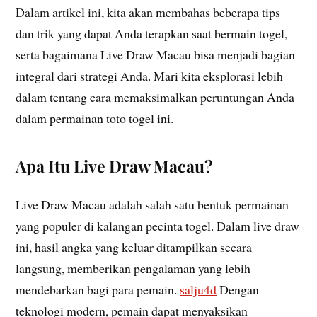
Dalam artikel ini, kita akan membahas beberapa tips
dan trik yang dapat Anda terapkan saat bermain togel,
serta bagaimana Live Draw Macau bisa menjadi bagian
integral dari strategi Anda. Mari kita eksplorasi lebih
dalam tentang cara memaksimalkan peruntungan Anda
dalam permainan toto togel ini.
Apa Itu Live Draw Macau?
Live Draw Macau adalah salah satu bentuk permainan
yang populer di kalangan pecinta togel. Dalam live draw
ini, hasil angka yang keluar ditampilkan secara
langsung, memberikan pengalaman yang lebih
mendebarkan bagi para pemain.
salju4d
Dengan
teknologi modern, pemain dapat menyaksikan