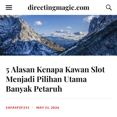
directingmagic.com
5 Alasan Kenapa Kawan Slot
Menjadi Pilihan Utama
Banyak Petaruh
SAFASFSF231
MAY 21, 2026