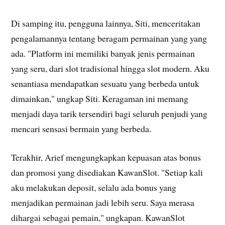
Di samping itu, pengguna lainnya, Siti, menceritakan
pengalamannya tentang beragam permainan yang yang
ada. "Platform ini memiliki banyak jenis permainan
yang seru, dari slot tradisional hingga slot modern. Aku
senantiasa mendapatkan sesuatu yang berbeda untuk
dimainkan," ungkap Siti. Keragaman ini memang
menjadi daya tarik tersendiri bagi seluruh penjudi yang
mencari sensasi bermain yang berbeda.
Terakhir, Arief mengungkapkan kepuasan atas bonus
dan promosi yang disediakan KawanSlot. "Setiap kali
aku melakukan deposit, selalu ada bonus yang
menjadikan permainan jadi lebih seru. Saya merasa
dihargai sebagai pemain," ungkapan. KawanSlot