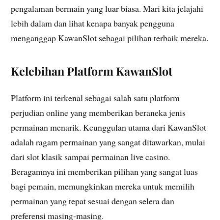
pengalaman bermain yang luar biasa. Mari kita jelajahi
lebih dalam dan lihat kenapa banyak pengguna
menganggap KawanSlot sebagai pilihan terbaik mereka.
Kelebihan Platform KawanSlot
Platform ini terkenal sebagai salah satu platform
perjudian online yang memberikan beraneka jenis
permainan menarik. Keunggulan utama dari KawanSlot
adalah ragam permainan yang sangat ditawarkan, mulai
dari slot klasik sampai permainan live casino.
Beragamnya ini memberikan pilihan yang sangat luas
bagi pemain, memungkinkan mereka untuk memilih
permainan yang tepat sesuai dengan selera dan
preferensi masing-masing.