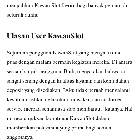
menjadikan Kawan Slot favorit bagi banyak pemain di
seluruh dunia.
Ulasan User KawanSlot
Sejumlah pengguna KawanSlot yang mengaku amat
puas dengan malam bermain kegiatan mereka. Di antara
sekian banyak pengguna, Budi, menyatakan bahwa ia
sangat senang dengan kualitas layanan dan kemudahan
deposit yang disediakan. "Aku tidak pernah mengalami
kesulitan ketika melakukan transaksi, dan customer
service mereka senantiasa siap membantu," katanya. Hal
ini menunjukkan komitmen KawanSlot dalam
memberikan pelayanan yang prima bagi semua
anggotanya.