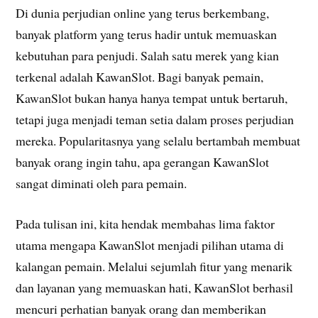
Di dunia perjudian online yang terus berkembang,
banyak platform yang terus hadir untuk memuaskan
kebutuhan para penjudi. Salah satu merek yang kian
terkenal adalah KawanSlot. Bagi banyak pemain,
KawanSlot bukan hanya hanya tempat untuk bertaruh,
tetapi juga menjadi teman setia dalam proses perjudian
mereka. Popularitasnya yang selalu bertambah membuat
banyak orang ingin tahu, apa gerangan KawanSlot
sangat diminati oleh para pemain.
Pada tulisan ini, kita hendak membahas lima faktor
utama mengapa KawanSlot menjadi pilihan utama di
kalangan pemain. Melalui sejumlah fitur yang menarik
dan layanan yang memuaskan hati, KawanSlot berhasil
mencuri perhatian banyak orang dan memberikan