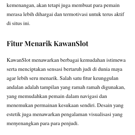
kemenangan, akan tetapi juga membuat para pemain
merasa lebih dihargai dan termotivasi untuk terus aktif
di situs ini.
Fitur Menarik KawanSlot
KawanSlot menawarkan berbagai kemudahan istimewa
serta menciptakan sensasi bertaruh judi di dunia maya
agar lebih seru menarik. Salah satu fitur keunggulan
andalan adalah tampilan yang ramah ramah digunakan,
yang memudahkan pemain dalam navigasi dan
menemukan permainan kesukaan sendiri. Desain yang
estetik juga menawarkan pengalaman visualisasi yang
menyenangkan para para penjudi.