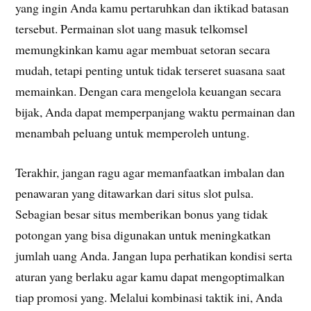
yang ingin Anda kamu pertaruhkan dan iktikad batasan
tersebut. Permainan slot uang masuk telkomsel
memungkinkan kamu agar membuat setoran secara
mudah, tetapi penting untuk tidak terseret suasana saat
memainkan. Dengan cara mengelola keuangan secara
bijak, Anda dapat memperpanjang waktu permainan dan
menambah peluang untuk memperoleh untung.
Terakhir, jangan ragu agar memanfaatkan imbalan dan
penawaran yang ditawarkan dari situs slot pulsa.
Sebagian besar situs memberikan bonus yang tidak
potongan yang bisa digunakan untuk meningkatkan
jumlah uang Anda. Jangan lupa perhatikan kondisi serta
aturan yang berlaku agar kamu dapat mengoptimalkan
tiap promosi yang. Melalui kombinasi taktik ini, Anda