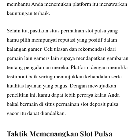
membantu Anda menemukan platform itu menawarkan
keuntungan terbaik.
Selain itu, pastikan situs permainan slot pulsa yang
kamu pilih mempunyai reputasi yang positif dalam
kalangan gamer. Cek ulasan dan rekomendasi dari
pemain lain gamers lain supaya mendapatkan gambaran
tentang pengalaman mereka. Platform dengan memiliki
testimoni baik sering menunjukkan kehandalan serta
kualitas layanan yang bagus. Dengan mewujudkan
penelitian ini, kamu dapat lebih percaya kalau Anda
bakal bermain di situs permainan slot deposit pulsa
gacor itu dapat diandalkan.
Taktik Memenangkan Slot Pulsa