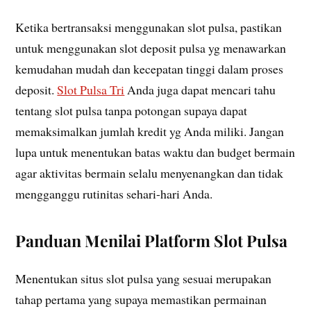
Ketika bertransaksi menggunakan slot pulsa, pastikan
untuk menggunakan slot deposit pulsa yg menawarkan
kemudahan mudah dan kecepatan tinggi dalam proses
deposit.
Slot Pulsa Tri
Anda juga dapat mencari tahu
tentang slot pulsa tanpa potongan supaya dapat
memaksimalkan jumlah kredit yg Anda miliki. Jangan
lupa untuk menentukan batas waktu dan budget bermain
agar aktivitas bermain selalu menyenangkan dan tidak
mengganggu rutinitas sehari-hari Anda.
Panduan Menilai Platform Slot Pulsa
Menentukan situs slot pulsa yang sesuai merupakan
tahap pertama yang supaya memastikan permainan