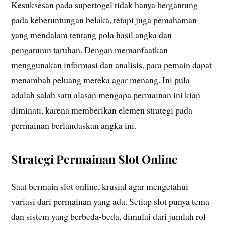
Kesuksesan pada supertogel tidak hanya bergantung
pada keberuntungan belaka, tetapi juga pemahaman
yang mendalam tentang pola hasil angka dan
pengaturan taruhan. Dengan memanfaatkan
menggunakan informasi dan analisis, para pemain dapat
menambah peluang mereka agar menang. Ini pula
adalah salah satu alasan mengapa permainan ini kian
diminati, karena memberikan elemen strategi pada
permainan berlandaskan angka ini.
Strategi Permainan Slot Online
Saat bermain slot online, krusial agar mengetahui
variasi dari permainan yang ada. Setiap slot punya tema
dan sistem yang berbeda-beda, dimulai dari jumlah rol