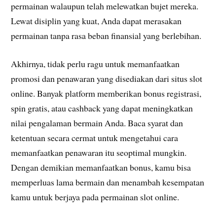
permainan walaupun telah melewatkan bujet mereka.
Lewat disiplin yang kuat, Anda dapat merasakan
permainan tanpa rasa beban finansial yang berlebihan.
Akhirnya, tidak perlu ragu untuk memanfaatkan
promosi dan penawaran yang disediakan dari situs slot
online. Banyak platform memberikan bonus registrasi,
spin gratis, atau cashback yang dapat meningkatkan
nilai pengalaman bermain Anda. Baca syarat dan
ketentuan secara cermat untuk mengetahui cara
memanfaatkan penawaran itu seoptimal mungkin.
Dengan demikian memanfaatkan bonus, kamu bisa
memperluas lama bermain dan menambah kesempatan
kamu untuk berjaya pada permainan slot online.