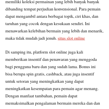
memiliki koleksi permainan yang lebih banyak banyak
dibanding tempat perjudian konvensional. Para pemain
dapat mengambil antara berbagai topik, ciri khas, dan
taruhan yang cocok dengan kesukaan sendiri. Ini
menawarkan kelebihan bermain yang lebih dan menarik,
maka tidak mudah jadi jenuh.
situs slot online
Di samping itu, platform slot online juga kali
memberikan insentif dan penawaran yang menggoda
bagi pengguna baru dan yang sudah lama. Bonus ini
bisa berupa spin gratis, cashback, atau juga insentif
untuk setoran yang meningkatkan yang dapat
meningkatkan kesempatan para pemain agar menang.
Dengan manfaat tambahan, pemain dapat
memaksimalkan pengalaman bermain mereka dan dan