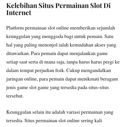
Kelebihan Situs Permainan Slot Di
Internet
Platform permainan slot online memberikan sejumlah
keunggulan yang menggoda bagi untuk pemain. Satu
hal yang paling menonjol ialah kemudahan akses yang
ditawarkan. Para pemain dapat menjalankan game
setiap saat serta di mana saja, tanpa harus harus pergi ke
dalam tempat perjudian fisik. Cukup mengandalkan
jaringan online, para pemain dapat menikmati beragam
jenis game slot game yang tersedia pada situs-situs
tersebut.
Keunggulan selain itu adalah variasi permainan yang
tersedia. Situs permainan slot online sering kali