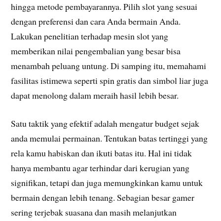
hingga metode pembayarannya. Pilih slot yang sesuai
dengan preferensi dan cara Anda bermain Anda.
Lakukan penelitian terhadap mesin slot yang
memberikan nilai pengembalian yang besar bisa
menambah peluang untung. Di samping itu, memahami
fasilitas istimewa seperti spin gratis dan simbol liar juga
dapat menolong dalam meraih hasil lebih besar.
Satu taktik yang efektif adalah mengatur budget sejak
anda memulai permainan. Tentukan batas tertinggi yang
rela kamu habiskan dan ikuti batas itu. Hal ini tidak
hanya membantu agar terhindar dari kerugian yang
signifikan, tetapi dan juga memungkinkan kamu untuk
bermain dengan lebih tenang. Sebagian besar gamer
sering terjebak suasana dan masih melanjutkan