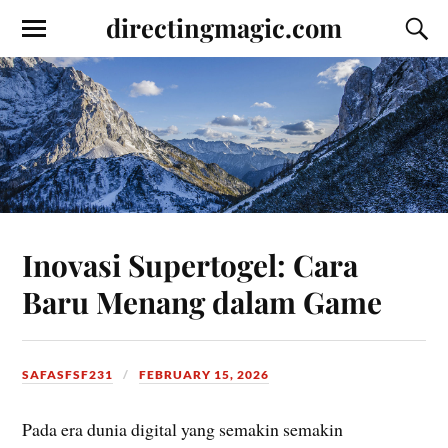
directingmagic.com
Inovasi Supertogel: Cara
Baru Menang dalam Game
SAFASFSF231
FEBRUARY 15, 2026
Pada era dunia digital yang semakin semakin