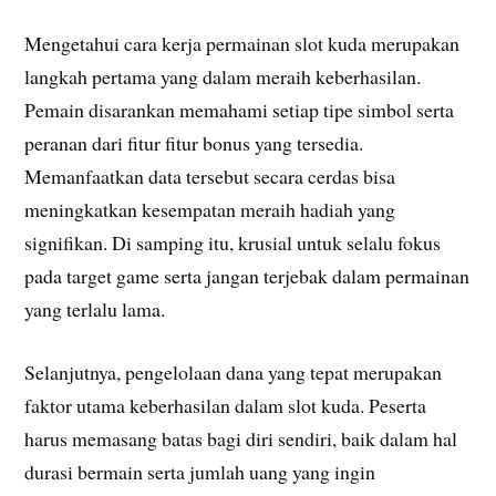
Mengetahui cara kerja permainan slot kuda merupakan
langkah pertama yang dalam meraih keberhasilan.
Pemain disarankan memahami setiap tipe simbol serta
peranan dari fitur fitur bonus yang tersedia.
Memanfaatkan data tersebut secara cerdas bisa
meningkatkan kesempatan meraih hadiah yang
signifikan. Di samping itu, krusial untuk selalu fokus
pada target game serta jangan terjebak dalam permainan
yang terlalu lama.
Selanjutnya, pengelolaan dana yang tepat merupakan
faktor utama keberhasilan dalam slot kuda. Peserta
harus memasang batas bagi diri sendiri, baik dalam hal
durasi bermain serta jumlah uang yang ingin