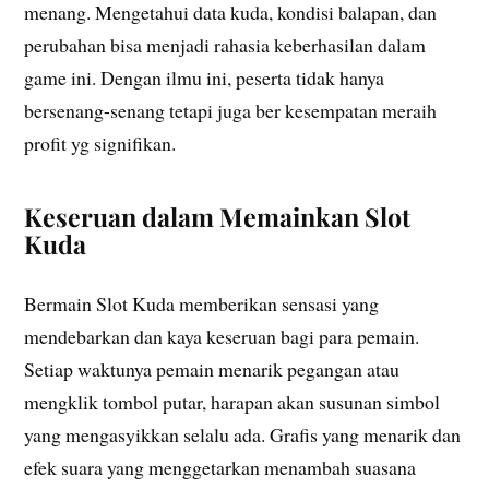
menang. Mengetahui data kuda, kondisi balapan, dan
perubahan bisa menjadi rahasia keberhasilan dalam
game ini. Dengan ilmu ini, peserta tidak hanya
bersenang-senang tetapi juga ber kesempatan meraih
profit yg signifikan.
Keseruan dalam Memainkan Slot
Kuda
Bermain Slot Kuda memberikan sensasi yang
mendebarkan dan kaya keseruan bagi para pemain.
Setiap waktunya pemain menarik pegangan atau
mengklik tombol putar, harapan akan susunan simbol
yang mengasyikkan selalu ada. Grafis yang menarik dan
efek suara yang menggetarkan menambah suasana