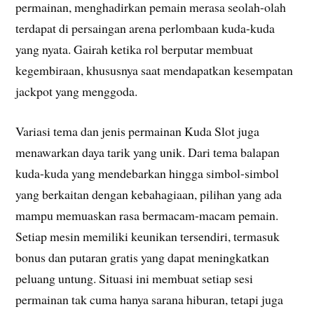
permainan, menghadirkan pemain merasa seolah-olah
terdapat di persaingan arena perlombaan kuda-kuda
yang nyata. Gairah ketika rol berputar membuat
kegembiraan, khususnya saat mendapatkan kesempatan
jackpot yang menggoda.
Variasi tema dan jenis permainan Kuda Slot juga
menawarkan daya tarik yang unik. Dari tema balapan
kuda-kuda yang mendebarkan hingga simbol-simbol
yang berkaitan dengan kebahagiaan, pilihan yang ada
mampu memuaskan rasa bermacam-macam pemain.
Setiap mesin memiliki keunikan tersendiri, termasuk
bonus dan putaran gratis yang dapat meningkatkan
peluang untung. Situasi ini membuat setiap sesi
permainan tak cuma hanya sarana hiburan, tetapi juga