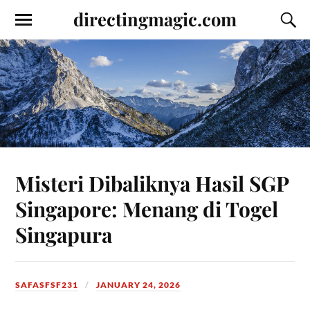
directingmagic.com
Misteri Dibaliknya Hasil SGP
Singapore: Menang di Togel
Singapura
SAFASFSF231
JANUARY 24, 2026