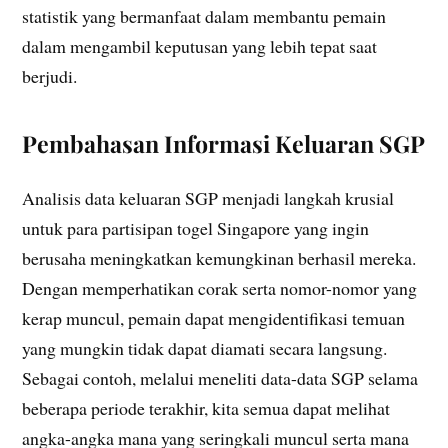
statistik yang bermanfaat dalam membantu pemain
dalam mengambil keputusan yang lebih tepat saat
berjudi.
Pembahasan Informasi Keluaran SGP
Analisis data keluaran SGP menjadi langkah krusial
untuk para partisipan togel Singapore yang ingin
berusaha meningkatkan kemungkinan berhasil mereka.
Dengan memperhatikan corak serta nomor-nomor yang
kerap muncul, pemain dapat mengidentifikasi temuan
yang mungkin tidak dapat diamati secara langsung.
Sebagai contoh, melalui meneliti data-data SGP selama
beberapa periode terakhir, kita semua dapat melihat
angka-angka mana yang seringkali muncul serta mana