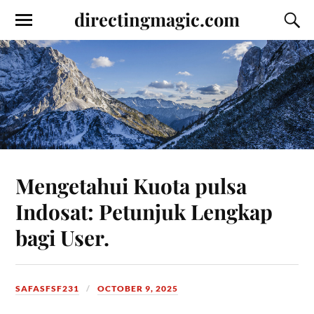
directingmagic.com
Mengetahui Kuota pulsa
Indosat: Petunjuk Lengkap
bagi User.
SAFASFSF231
OCTOBER 9, 2025