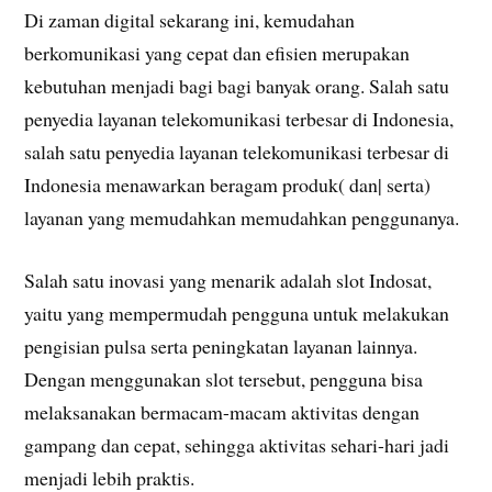
Di zaman digital sekarang ini, kemudahan
berkomunikasi yang cepat dan efisien merupakan
kebutuhan menjadi bagi bagi banyak orang. Salah satu
penyedia layanan telekomunikasi terbesar di Indonesia,
salah satu penyedia layanan telekomunikasi terbesar di
Indonesia menawarkan beragam produk( dan| serta)
layanan yang memudahkan memudahkan penggunanya.
Salah satu inovasi yang menarik adalah slot Indosat,
yaitu yang mempermudah pengguna untuk melakukan
pengisian pulsa serta peningkatan layanan lainnya.
Dengan menggunakan slot tersebut, pengguna bisa
melaksanakan bermacam-macam aktivitas dengan
gampang dan cepat, sehingga aktivitas sehari-hari jadi
menjadi lebih praktis.