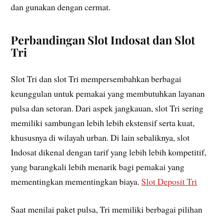
dan gunakan dengan cermat.
Perbandingan Slot Indosat dan Slot
Tri
Slot Tri dan slot Tri mempersembahkan berbagai
keunggulan untuk pemakai yang membutuhkan layanan
pulsa dan setoran. Dari aspek jangkauan, slot Tri sering
memiliki sambungan lebih lebih ekstensif serta kuat,
khususnya di wilayah urban. Di lain sebaliknya, slot
Indosat dikenal dengan tarif yang lebih lebih kompetitif,
yang barangkali lebih menarik bagi pemakai yang
mementingkan mementingkan biaya.
Slot Deposit Tri
Saat menilai paket pulsa, Tri memiliki berbagai pilihan