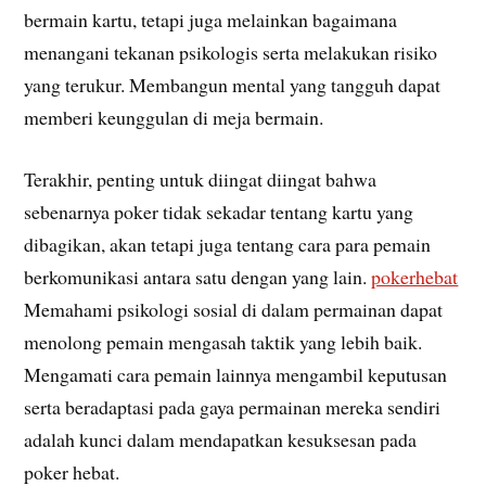
bermain kartu, tetapi juga melainkan bagaimana
menangani tekanan psikologis serta melakukan risiko
yang terukur. Membangun mental yang tangguh dapat
memberi keunggulan di meja bermain.
Terakhir, penting untuk diingat diingat bahwa
sebenarnya poker tidak sekadar tentang kartu yang
dibagikan, akan tetapi juga tentang cara para pemain
berkomunikasi antara satu dengan yang lain.
pokerhebat
Memahami psikologi sosial di dalam permainan dapat
menolong pemain mengasah taktik yang lebih baik.
Mengamati cara pemain lainnya mengambil keputusan
serta beradaptasi pada gaya permainan mereka sendiri
adalah kunci dalam mendapatkan kesuksesan pada
poker hebat.