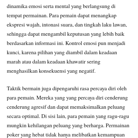
dinamika emosi serta mental yang berlangsung di
tempat permainan. Para pemain dapat menangkap
ekspresi wajah, intonasi suara, dan tingkah laku lawan,
sehingga dapat mengambil keputusan yang lebih baik
berdasarkan informasi ini. Kontrol emosi pun menjadi
kunci, karena pilihan yang diambil dalam keadaan
marah atau dalam keadaan khawatir sering
menghasilkan konsekuensi yang negatif.
Taktik bermain juga dipengaruhi rasa percaya diri oleh
para pemain. Mereka yang yang percaya diri cenderung
cenderung agresif dan dapat memaksimalkan peluang
secara optimal. Di sisi lain, para pemain yang ragu-ragu
mungkin kehilangan peluang yang berharga. Permainan
poker yang hebat tidak hanya melibatkan kemampuan