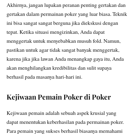
Akhirnya, jangan lupakan peranan penting gertakan dan
gertakan dalam permainan poker yang luar biasa. Teknik
ini bisa sangat sangat berguna jika diekskusi dengan
tepat. Ketika situasi mengizinkan, Anda dapat
menggertak untuk menyebabkan musuh fold. Namun,
pastikan untuk agar tidak sangat banyak menggertak,
karena jika jika lawan Anda menangkap gaya itu, Anda
akan menghilangkan kredibilitas dan sulit supaya
berhasil pada masanya hari-hari ini.
Kejiwaan Pemain Poker di Poker
Kejiwaan pemain adalah sebuah aspek krusial yang
dapat menentukan keberhasilan pada permainan poker.
Para pemain yang sukses berhasil biasanya memahami