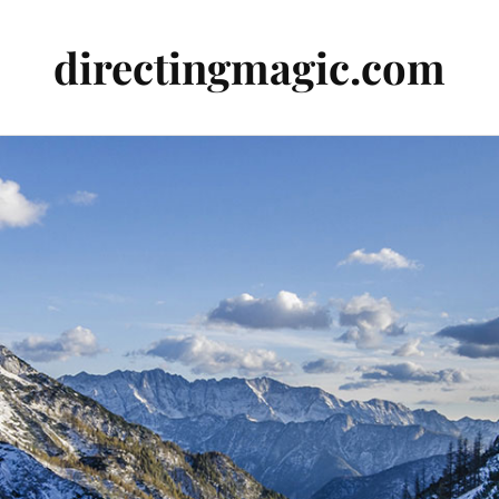
directingmagic.com