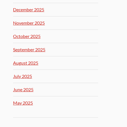
December 2025
November 2025
October 2025
September 2025
August 2025
July 2025
June 2025
May 2025