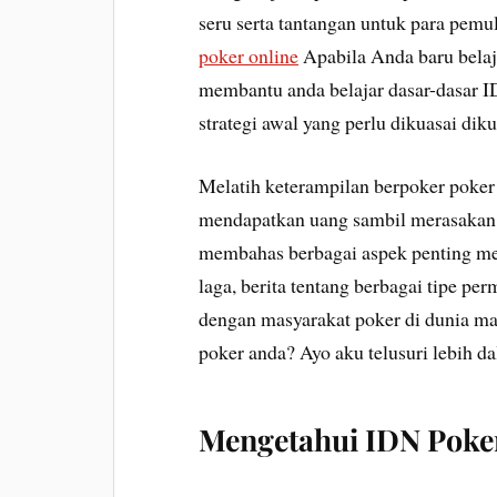
seru serta tantangan untuk para pem
poker online
Apabila Anda baru belaja
membantu anda belajar dasar-dasar I
strategi awal yang perlu dikuasai diku
Melatih keterampilan berpoker poke
mendapatkan uang sambil merasakan p
membahas berbagai aspek penting me
laga, berita tentang berbagai tipe p
dengan masyarakat poker di dunia ma
poker anda? Ayo aku telusuri lebih d
Mengetahui IDN Poke