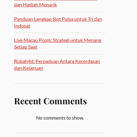
dan Hadiah Menarik
Panduan Lengkap Slot Pulsa untuk Tri dan
Indosat
Live Macau Pools: Strategi untuk Menang
Setiap Saat
Rubah4d: Perpaduan Antara Kecerdasan
dan Keseruan
Recent Comments
No comments to show.