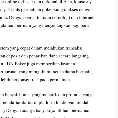
er online terbesar dan terkenal di Asia, khususnya
banyak jenis permainan poker yang diakses dengan
unia. Dengan semakin maju teknologi dan internet,
galaman bermain yang menyenangkan bagi para
stem yang cepat dalam melakukan transaksi.
n deposit dan penarikan dana secara langsung
 itu, IDN Poker juga memberikan layanan
pertanyaan yang mungkin muncul selama bermain,
 lebih berkonsentrasi pada permainan.
kan banyak bonus yang menarik dan promosi yang
 mendaftar daftar di platform ini dengan mudah
ng. Dengan adanya banyaknya pilihan permainan,