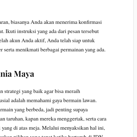
aran, biasanya Anda akan menerima konfirmasi
t. Ikuti instruksi yang ada dari pesan tersebut
ah akun Anda aktif, Anda telah siap untuk
 serta menikmati berbagai permainan yang ada.
unia Maya
 strategi yang baik agar bisa meraih
rusial adalah memahami gaya bermain lawan.
main yang berbeda, jadi penting supaya
n taruhan, kapan mereka menggertak, serta cara
ang di atas meja. Melalui menyaksikan hal ini,
ukan pilihan yang tepat ketika bertaruh di IDN