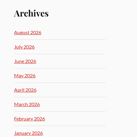
Archives
August 2026
July 2026
June 2026
May 2026
April 2026
March 2026
February 2026
January 2026