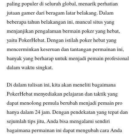
paling populer di seluruh global, menarik perhatian
jutaan gamer dari beragam latar belakang. Dalam
beberapa tahun belakangan ini, muncul situs yang
menjanjikan pengalaman bermain poker yang hebat,
yaitu PokerHebat. Dengan istilah poker hebat yang
mencerminkan keseruan dan tantangan permainan ini,
banyak yang berharap untuk menjadi pemain profesional
dalam waktu singkat.
Di dalam tulisan ini, kita akan meneliti bagaimana
PokerHebat menyediakan pelajaran dan taktik yang
dapat menolong pemula berubah menjadi pemain pro
hanya dalam 24 jam. Dengan pendekatan yang tepat dan
sejumlah tips jitu, Anda bisa mengalami sendiri
bagaimana permainan ini dapat mengubah cara Anda