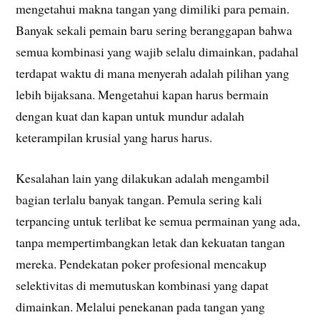
mengetahui makna tangan yang dimiliki para pemain.
Banyak sekali pemain baru sering beranggapan bahwa
semua kombinasi yang wajib selalu dimainkan, padahal
terdapat waktu di mana menyerah adalah pilihan yang
lebih bijaksana. Mengetahui kapan harus bermain
dengan kuat dan kapan untuk mundur adalah
keterampilan krusial yang harus harus.
Kesalahan lain yang dilakukan adalah mengambil
bagian terlalu banyak tangan. Pemula sering kali
terpancing untuk terlibat ke semua permainan yang ada,
tanpa mempertimbangkan letak dan kekuatan tangan
mereka. Pendekatan poker profesional mencakup
selektivitas di memutuskan kombinasi yang dapat
dimainkan. Melalui penekanan pada tangan yang