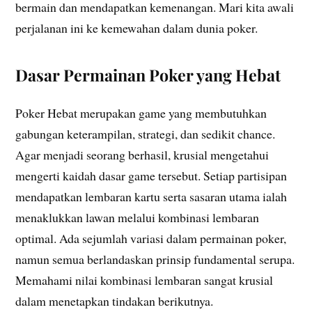
bermain dan mendapatkan kemenangan. Mari kita awali
perjalanan ini ke kemewahan dalam dunia poker.
Dasar Permainan Poker yang Hebat
Poker Hebat merupakan game yang membutuhkan
gabungan keterampilan, strategi, dan sedikit chance.
Agar menjadi seorang berhasil, krusial mengetahui
mengerti kaidah dasar game tersebut. Setiap partisipan
mendapatkan lembaran kartu serta sasaran utama ialah
menaklukkan lawan melalui kombinasi lembaran
optimal. Ada sejumlah variasi dalam permainan poker,
namun semua berlandaskan prinsip fundamental serupa.
Memahami nilai kombinasi lembaran sangat krusial
dalam menetapkan tindakan berikutnya.