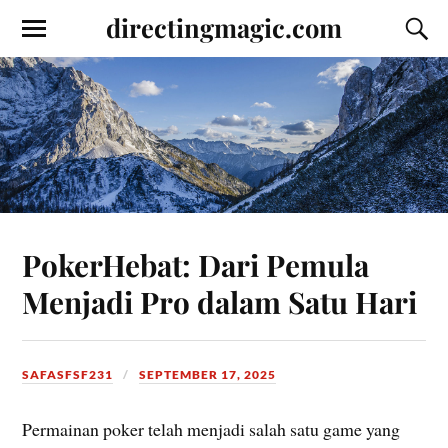
directingmagic.com
PokerHebat: Dari Pemula
Menjadi Pro dalam Satu Hari
SAFASFSF231
SEPTEMBER 17, 2025
Permainan poker telah menjadi salah satu game yang