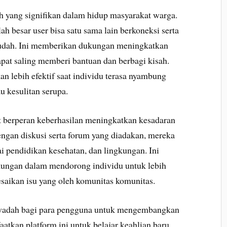
yang signifikan dalam hidup masyarakat warga.
ah besar user bisa satu sama lain berkoneksi serta
udah. Ini memberikan dukungan meningkatkan
pat saling memberi bantuan dan berbagi kisah.
n lebih efektif saat individu terasa nyambung
 kesulitan serupa.
rut berperan keberhasilan meningkatkan kesadaran
Dengan diskusi serta forum yang diadakan, mereka
ai pendidikan kesehatan, dan lingkungan. Ini
kungan dalam mendorong individu untuk lebih
esaikan isu yang oleh komunitas komunitas.
 wadah bagi para pengguna untuk mengembangkan
atkan platform ini untuk belajar keahlian baru