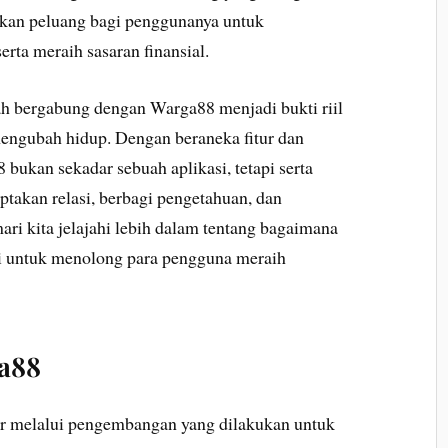
ikan peluang bagi penggunanya untuk
rta meraih sasaran finansial.
ah bergabung dengan Warga88 menjadi bukti riil
engubah hidup. Dengan beraneka fitur dan
bukan sekadar sebuah aplikasi, tetapi serta
ptakan relasi, berbagi pengetahuan, dan
ri kita jelajahi lebih dalam tentang bagaimana
i untuk menolong para pengguna meraih
ga88
ar melalui pengembangan yang dilakukan untuk