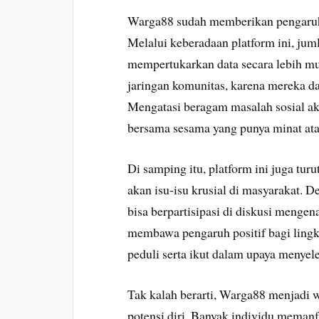
Warga88 sudah memberikan pengaruh 
Melalui keberadaan platform ini, juml
mempertukarkan data secara lebih m
jaringan komunitas, karena mereka da
Mengatasi beragam masalah sosial aka
bersama sesama yang punya minat atau
Di samping itu, platform ini juga tu
akan isu-isu krusial di masyarakat. 
bisa berpartisipasi di diskusi mengen
membawa pengaruh positif bagi ling
peduli serta ikut dalam upaya menyel
Tak kalah berarti, Warga88 menjadi
potensi diri. Banyak individu memanfa