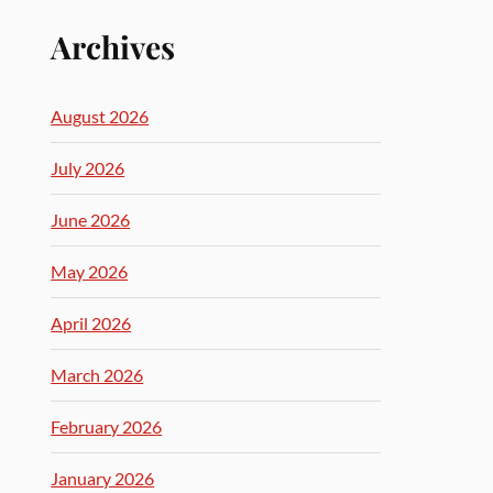
Archives
August 2026
July 2026
June 2026
May 2026
April 2026
March 2026
February 2026
January 2026