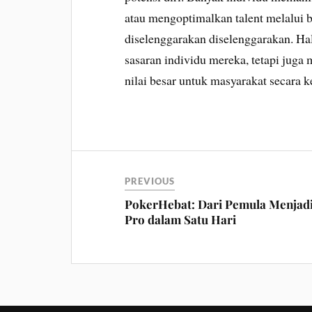
atau mengoptimalkan talent melalui 
diselenggarakan diselenggarakan. Ha
sasaran individu mereka, tetapi juga
nilai besar untuk masyarakat secara 
PREVIOUS
PokerHebat: Dari Pemula Menjad
Pro dalam Satu Hari