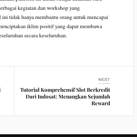
berbagai kegiatan dan workshop yang
l ini tidak hanya membantu orang untuk mencapai
 menciptakan iklim positif yang dapat membawa
keseluruhan secara keseluruhan.
NEXT
i
Tutorial Komprehensif Slot Berkredit
Dari Indosat: Menangkan Sejumlah
Reward