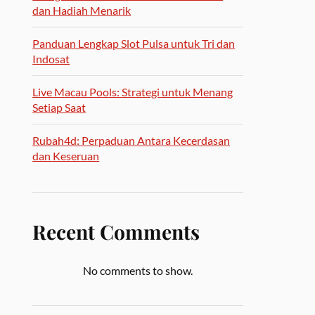
dan Hadiah Menarik
Panduan Lengkap Slot Pulsa untuk Tri dan
Indosat
Live Macau Pools: Strategi untuk Menang
Setiap Saat
Rubah4d: Perpaduan Antara Kecerdasan
dan Keseruan
Recent Comments
No comments to show.