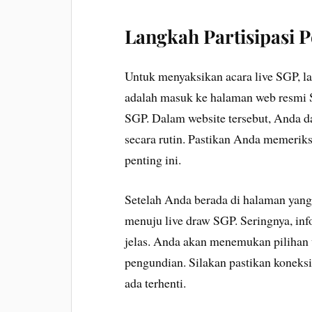
Langkah Partisipasi 
Untuk menyaksikan acara live SGP, l
adalah masuk ke halaman web resmi Si
SGP. Dalam website tersebut, Anda 
secara rutin. Pastikan Anda memeriks
penting ini.
Setelah Anda berada di halaman yang
menuju live draw SGP. Seringnya, in
jelas. Anda akan menemukan pilihan 
pengundian. Silakan pastikan koneksi
ada terhenti.