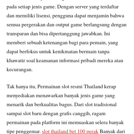
pada setiap jenis game. Dengan server yang terdaftar
dan memiliki lisensi, pengguna dapat menjamin bahwa
semua pergerakan dan output game berlangsung dengan
transparan dan bisa dipertanggung jawabkan. Ini
memberi sebuah ketenangan bagi para pemain, yang
dapat berfokus untuk kenikmatan bermain tanpa
khawatir soal keamanan informasi pribadi mereka atau
kecurangan.
Tak hanya itu, Permainan slot resmi Thailand kerap
menyediakan menawarkan banyak jenis game yang
menarik dan berkualitas bagus. Dari slot tradisional
sampai slot baru dengan grafis canggih, ragam
permainan pada platform ini memuaskan selera banyak
tipe penggemar.
slot thailand bet 100 perak
Banyak dari