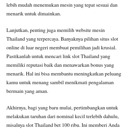
lebih mudah menemukan mesin yang tepat sesuai dan
menarik untuk dimainkan.
Lanjutkan, penting juga memilih website mesin
Thailand yang terpercaya. Banyaknya pilihan situs slot
online di luar negeri membuat pemilihan jadi krusial.
Pastikanlah untuk mencari link slot Thailand yang
memiliki reputasi baik dan menawarkan bonus yang
menarik. Hal ini bisa membantu meningkatkan peluang
kamu untuk menang sambil menikmati pengalaman
bermain yang aman.
Akhirnya, bagi yang baru mulai, pertimbangkan untuk
melakukan taruhan dari nominal kecil terlebih dahulu,
misalnya slot Thailand bet 100 ribu. Ini memberi Anda