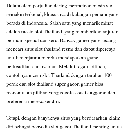
Dalam alam perjudian daring, permainan mesin slot
semakin terkenal, khususnya di kalangan pemain yang
berada di Indonesia. Salah satu yang menarik minat
adalah mesin slot Thailand, yang memberikan anjuran
bermain spesial dan seru. Banyak gamer yang sedang
mencari situs slot thailand resmi dan dapat dipercaya
untuk menjamin mereka mendapatkan game
berkeadilan dan nyaman. Melalui ragam pilihan,
contohnya mesin slot Thailand dengan taruhan 100
perak dan slot thailand super gacor, gamer bisa
menemukan pilihan yang cocok sesuai anggaran dan
preferensi mereka sendiri.
Tetapi, dengan banyaknya situs yang berdasarkan klaim
diri sebagai penyedia slot gacor Thailand, penting untuk