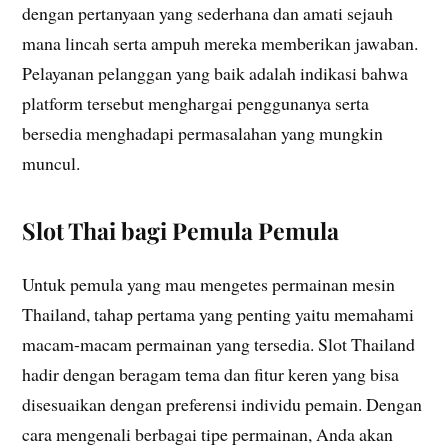
dengan pertanyaan yang sederhana dan amati sejauh
mana lincah serta ampuh mereka memberikan jawaban.
Pelayanan pelanggan yang baik adalah indikasi bahwa
platform tersebut menghargai penggunanya serta
bersedia menghadapi permasalahan yang mungkin
muncul.
Slot Thai bagi Pemula Pemula
Untuk pemula yang mau mengetes permainan mesin
Thailand, tahap pertama yang penting yaitu memahami
macam-macam permainan yang tersedia. Slot Thailand
hadir dengan beragam tema dan fitur keren yang bisa
disesuaikan dengan preferensi individu pemain. Dengan
cara mengenali berbagai tipe permainan, Anda akan