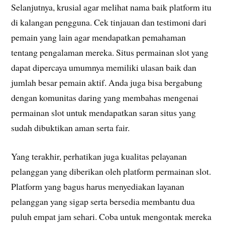
Selanjutnya, krusial agar melihat nama baik platform itu
di kalangan pengguna. Cek tinjauan dan testimoni dari
pemain yang lain agar mendapatkan pemahaman
tentang pengalaman mereka. Situs permainan slot yang
dapat dipercaya umumnya memiliki ulasan baik dan
jumlah besar pemain aktif. Anda juga bisa bergabung
dengan komunitas daring yang membahas mengenai
permainan slot untuk mendapatkan saran situs yang
sudah dibuktikan aman serta fair.
Yang terakhir, perhatikan juga kualitas pelayanan
pelanggan yang diberikan oleh platform permainan slot.
Platform yang bagus harus menyediakan layanan
pelanggan yang sigap serta bersedia membantu dua
puluh empat jam sehari. Coba untuk mengontak mereka