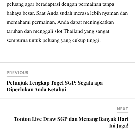
peluang agar beradaptasi dengan permainan tanpa
bahaya besar. Saat Anda sudah merasa lebih nyaman dan
memahami permainan, Anda dapat meningkatkan
taruhan dan menggali slot Thailand yang sangat
sempurna untuk peluang yang cukup tinggi.
PREVIOUS
Petunjuk Lengkap Togel SGP: Segala apa
Diperlukan Anda Ketahui
NEXT
Tonton Live Draw SGP dan Menang Banyak Hari
Ini Juga!