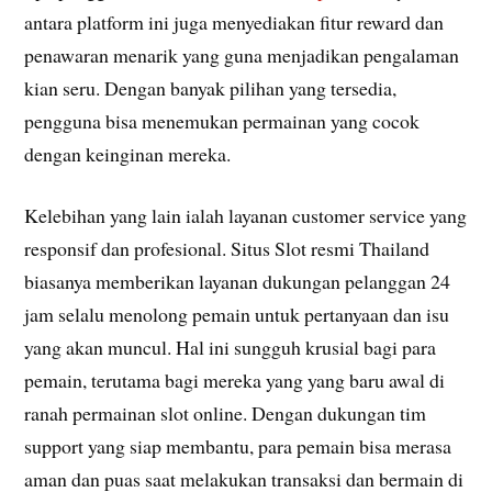
antara platform ini juga menyediakan fitur reward dan
penawaran menarik yang guna menjadikan pengalaman
kian seru. Dengan banyak pilihan yang tersedia,
pengguna bisa menemukan permainan yang cocok
dengan keinginan mereka.
Kelebihan yang lain ialah layanan customer service yang
responsif dan profesional. Situs Slot resmi Thailand
biasanya memberikan layanan dukungan pelanggan 24
jam selalu menolong pemain untuk pertanyaan dan isu
yang akan muncul. Hal ini sungguh krusial bagi para
pemain, terutama bagi mereka yang yang baru awal di
ranah permainan slot online. Dengan dukungan tim
support yang siap membantu, para pemain bisa merasa
aman dan puas saat melakukan transaksi dan bermain di