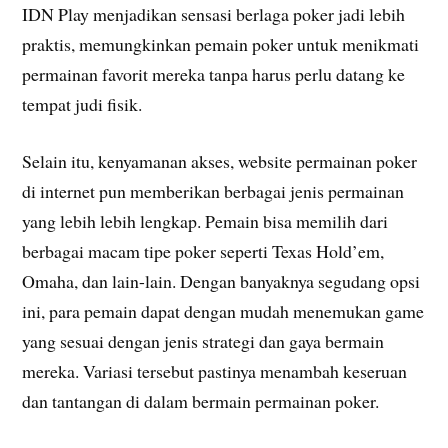
IDN Play menjadikan sensasi berlaga poker jadi lebih
praktis, memungkinkan pemain poker untuk menikmati
permainan favorit mereka tanpa harus perlu datang ke
tempat judi fisik.
Selain itu, kenyamanan akses, website permainan poker
di internet pun memberikan berbagai jenis permainan
yang lebih lebih lengkap. Pemain bisa memilih dari
berbagai macam tipe poker seperti Texas Hold’em,
Omaha, dan lain-lain. Dengan banyaknya segudang opsi
ini, para pemain dapat dengan mudah menemukan game
yang sesuai dengan jenis strategi dan gaya bermain
mereka. Variasi tersebut pastinya menambah keseruan
dan tantangan di dalam bermain permainan poker.