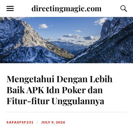
directingmagic.com
Mengetahui Dengan Lebih
Baik APK Idn Poker dan
Fitur-fitur Unggulannya
SAFASFSF231
JULY 9, 2026