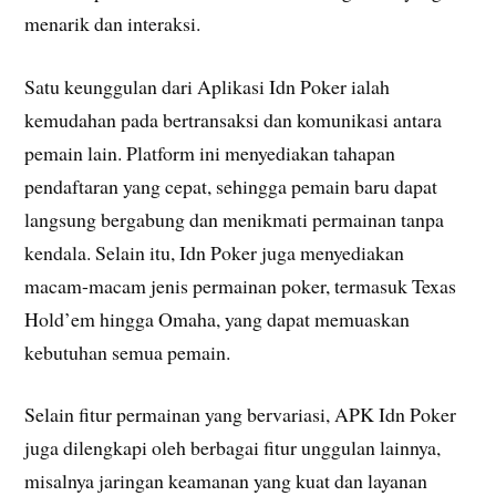
menarik dan interaksi.
Satu keunggulan dari Aplikasi Idn Poker ialah
kemudahan pada bertransaksi dan komunikasi antara
pemain lain. Platform ini menyediakan tahapan
pendaftaran yang cepat, sehingga pemain baru dapat
langsung bergabung dan menikmati permainan tanpa
kendala. Selain itu, Idn Poker juga menyediakan
macam-macam jenis permainan poker, termasuk Texas
Hold’em hingga Omaha, yang dapat memuaskan
kebutuhan semua pemain.
Selain fitur permainan yang bervariasi, APK Idn Poker
juga dilengkapi oleh berbagai fitur unggulan lainnya,
misalnya jaringan keamanan yang kuat dan layanan