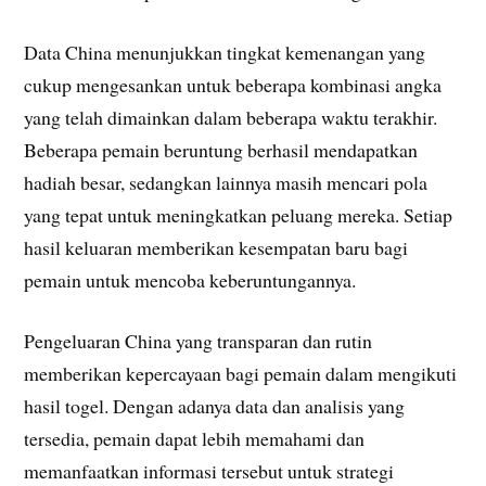
Data China menunjukkan tingkat kemenangan yang
cukup mengesankan untuk beberapa kombinasi angka
yang telah dimainkan dalam beberapa waktu terakhir.
Beberapa pemain beruntung berhasil mendapatkan
hadiah besar, sedangkan lainnya masih mencari pola
yang tepat untuk meningkatkan peluang mereka. Setiap
hasil keluaran memberikan kesempatan baru bagi
pemain untuk mencoba keberuntungannya.
Pengeluaran China yang transparan dan rutin
memberikan kepercayaan bagi pemain dalam mengikuti
hasil togel. Dengan adanya data dan analisis yang
tersedia, pemain dapat lebih memahami dan
memanfaatkan informasi tersebut untuk strategi