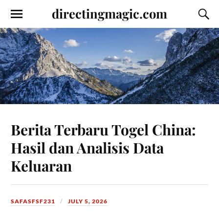
directingmagic.com
Berita Terbaru Togel China:
Hasil dan Analisis Data
Keluaran
SAFASFSF231
JULY 5, 2026