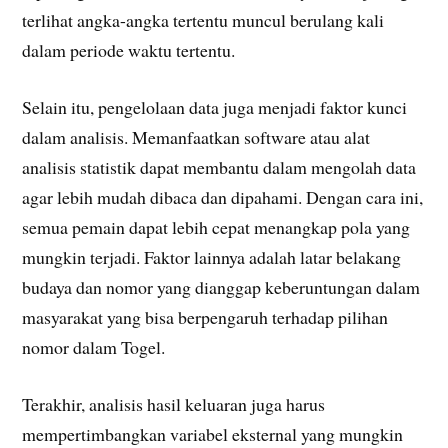
terlihat angka-angka tertentu muncul berulang kali
dalam periode waktu tertentu.
Selain itu, pengelolaan data juga menjadi faktor kunci
dalam analisis. Memanfaatkan software atau alat
analisis statistik dapat membantu dalam mengolah data
agar lebih mudah dibaca dan dipahami. Dengan cara ini,
semua pemain dapat lebih cepat menangkap pola yang
mungkin terjadi. Faktor lainnya adalah latar belakang
budaya dan nomor yang dianggap keberuntungan dalam
masyarakat yang bisa berpengaruh terhadap pilihan
nomor dalam Togel.
Terakhir, analisis hasil keluaran juga harus
mempertimbangkan variabel eksternal yang mungkin