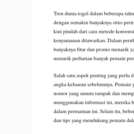
Tren dunia togel dalam beberapa tah
dengan semakin banyaknya situs perm
kini pindah dari cara metode konven
kenyamanan ditawarkan. Dalam peruba
banyaknya fitur dan promo menarik ya
menarik perhatian banyak pemain pe
Salah satu aspek penting yang perlu d
angka keluaran sebelumnya. Pemain y
nomor yang umum tampak dan mempel
menggunakan informasi ini, mereka
dalam permainan ini. Selain itu, beb
dan tips yang mendukung pemain da