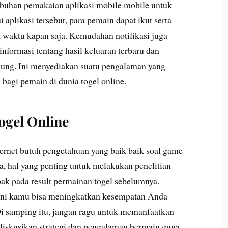
buhan pemakaian aplikasi mobile mobile untuk
 aplikasi tersebut, para pemain dapat ikut serta
a waktu kapan saja. Kemudahan notifikasi juga
formasi tentang hasil keluaran terbaru dan
sung. Ini menyediakan suatu pengalaman yang
bagi pemain di dunia togel online.
ogel Online
rnet butuh pengetahuan yang baik baik soal game
ma, hal yang penting untuk melakukan penelitian
ak pada result permainan togel sebelumnya.
 ini kamu bisa meningkatkan kesempatan Anda
i samping itu, jangan ragu untuk memanfaatkan
iskusikan strategi dan pengalaman bermain guna