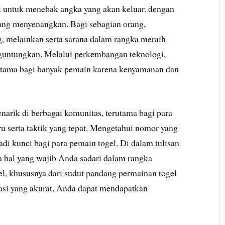
si untuk menebak angka yang akan keluar, dengan
ng menyenangkan. Bagi sebagian orang,
g, melainkan serta sarana dalam rangka meraih
untungkan. Melalui perkembangan teknologi,
n utama bagi banyak pemain karena kenyamanan dan
enarik di berbagai komunitas, terutama bagi para
u serta taktik yang tepat. Mengetahui nomor yang
i kunci bagi para pemain togel. Di dalam tulisan
a hal yang wajib Anda sadari dalam rangka
, khususnya dari sudut pandang permainan togel
si yang akurat, Anda dapat mendapatkan