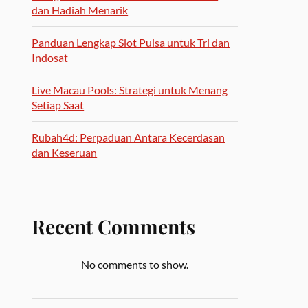
dan Hadiah Menarik
Panduan Lengkap Slot Pulsa untuk Tri dan
Indosat
Live Macau Pools: Strategi untuk Menang
Setiap Saat
Rubah4d: Perpaduan Antara Kecerdasan
dan Keseruan
Recent Comments
No comments to show.