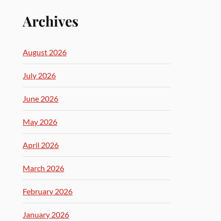
Archives
August 2026
July 2026
June 2026
May 2026
April 2026
March 2026
February 2026
January 2026