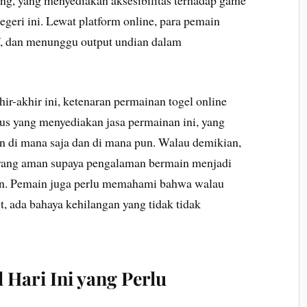
ring, yang menyediakan aksesibilitas terhadap game
negeri ini. Lewat platform online, para pemain
f, dan menunggu output undian dalam
r-akhir ini, ketenaran permainan togel online
us yang menyediakan jasa permainan ini, yang
di mana saja dan di mana pun. Walau demikian,
l yang aman supaya pengalaman bermain menjadi
an. Pemain juga perlu memahami bahwa walau
, ada bahaya kehilangan yang tidak tidak
Hari Ini yang Perlu