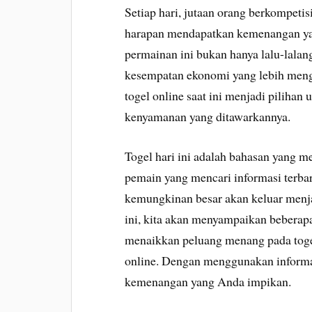
Setiap hari, jutaan orang berkompeti
harapan mendapatkan kemenangan ya
permainan ini bukan hanya lalu-lalan
kesempatan ekonomi yang lebih meng
togel online saat ini menjadi piliha
kenyamanan yang ditawarkannya.
Togel hari ini adalah bahasan yang m
pemain yang mencari informasi terbar
kemungkinan besar akan keluar menjad
ini, kita akan menyampaikan beberap
menaikkan peluang menang pada togel
online. Dengan menggunakan informa
kemenangan yang Anda impikan.