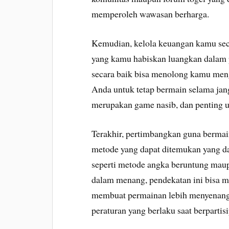
memperoleh wawasan berharga.
Kemudian, kelola keuangan kamu seca
yang kamu habiskan luangkan dalam 
secara baik bisa menolong kamu men
Anda untuk tetap bermain selama jan
merupakan game nasib, dan penting u
Terakhir, pertimbangkan guna bermai
metode yang dapat ditemukan yang d
seperti metode angka beruntung maup
dalam menang, pendekatan ini bisa m
membuat permainan lebih menyenangk
peraturan yang berlaku saat berpartisip