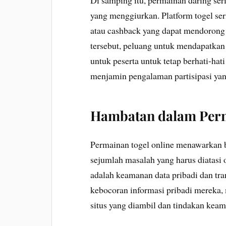
Di samping itu, permainan daring ser
yang menggiurkan. Platform togel se
atau cashback yang dapat mendorong
tersebut, peluang untuk mendapatkan
untuk peserta untuk tetap berhati-ha
menjamin pengalaman partisipasi ya
Hambatan dalam Perm
Permainan togel online menawarkan
sejumlah masalah yang harus diatasi 
adalah keamanan data pribadi dan tr
kebocoran informasi pribadi mereka,
situs yang diambil dan tindakan keam