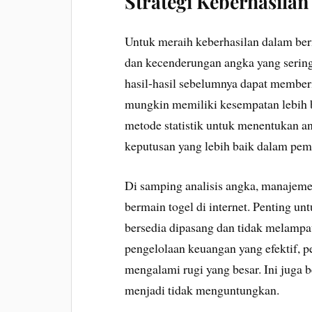
Strategi Keberhasilan 
Untuk meraih keberhasilan dalam berm
dan kecenderungan angka yang serin
hasil-hasil sebelumnya dapat membe
mungkin memiliki kesempatan lebih 
metode statistik untuk menentukan a
keputusan yang lebih baik dalam pem
Di samping analisis angka, manajem
bermain togel di internet. Penting u
bersedia dipasang dan tidak melampa
pengelolaan keuangan yang efektif, 
mengalami rugi yang besar. Ini juga 
menjadi tidak menguntungkan.