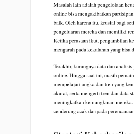
Masalah lain adalah pengelolaan ke
online bisa mengakibatkan partisipan
baik. Oleh karena itu, krusial bagi 
pengeluaran mereka dan memiliki ren
Ketika perasaan ikut, pengambilan ke
mengarah pada kekalahan yang bisa d
Terakhir, kurangnya data dan analisi
online. Hingga saat ini, masih pema
mempelajari angka dan tren yang ke
akurat, serta mengerti tren dan data s
meningkatkan kemungkinan mereka. T
cenderung acak daripada perencanaan