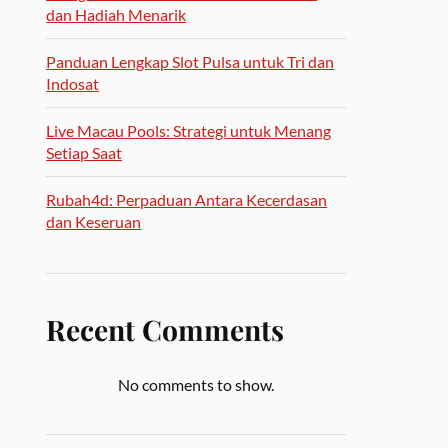
dan Hadiah Menarik
Panduan Lengkap Slot Pulsa untuk Tri dan
Indosat
Live Macau Pools: Strategi untuk Menang
Setiap Saat
Rubah4d: Perpaduan Antara Kecerdasan
dan Keseruan
Recent Comments
No comments to show.