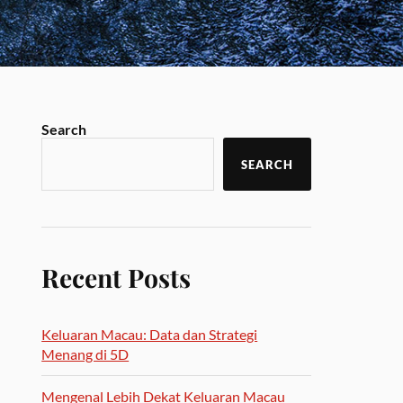
Search
SEARCH
Recent Posts
Keluaran Macau: Data dan Strategi
Menang di 5D
Mengenal Lebih Dekat Keluaran Macau