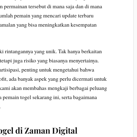
m permainan tersebut di mana saja dan di mana
sejumlah pemain yang mencari update terbaru
n ramalan yang bisa meningkatkan kesempatan
i rintangannya yang unik. Tak hanya berkaitan
tapi juga risiko yang biasanya menyertainya.
rtisipasi, penting untuk mengetahui bahwa
it, ada banyak aspek yang perlu dicermati untuk
, kami akan membahas mengkaji berbagai peluang
a pemain togel sekarang ini, serta bagaimana
.
gel di Zaman Digital