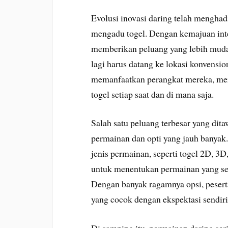
Evolusi inovasi daring telah menghad
mengadu togel. Dengan kemajuan intern
memberikan peluang yang lebih mudah
lagi harus datang ke lokasi konvens
memanfaatkan perangkat mereka, mere
togel setiap saat dan di mana saja.
Salah satu peluang terbesar yang dit
permainan dan opti yang jauh banyak.
jenis permainan, seperti togel 2D, 3
untuk menentukan permainan yang sek
Dengan banyak ragamnya opsi, peser
yang cocok dengan ekspektasi sendiri