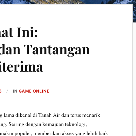
at Ini:
dan Tantangan
iterima
6
IN
GAME ONLINE
 lama dikenal di Tanah Air dan terus menarik
ang. Seiring dengan kemajuan teknologi,
emakin populer, memberikan akses yang lebih baik