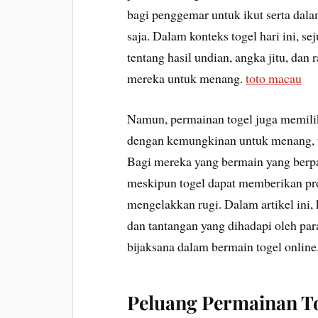
bagi penggemar untuk ikut serta dala
saja. Dalam konteks togel hari ini, 
tentang hasil undian, angka jitu, da
mereka untuk menang.
toto macau
Namun, permainan togel juga memilik
dengan kemungkinan untuk menang, te
Bagi mereka yang bermain yang berpa
meskipun togel dapat memberikan prof
mengelakkan rugi. Dalam artikel ini
dan tantangan yang dihadapi oleh par
bijaksana dalam bermain togel online
Peluang Permainan To