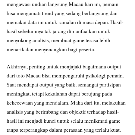
mengawasi undian langsung Macau hari ini, pemain
bisa mengamati trend yang sedang berlangsung dan
memakai data ini untuk ramalan di masa depan. Hasil-
hasil sebelumnya tak jarang dimanfaatkan untuk
menyokong analisis, membuat game terasa lebih
menarik dan menyenangkan bagi peserta.
Akhirnya, penting untuk menjajaki bagaimana output
dari toto Macau bisa mempengaruhi psikologi pemain.
Saat mendapat output yang baik, semangat partisipan
meningkat, tetapi kekalahan dapat berujung pada
kekecewaan yang mendalam. Maka dari itu, melakukan
analisis yang berimbang dan objektif terhadap hasil-
hasil ini menjadi kunci untuk selalu menikmati game
tanpa terperangkap dalam perasaan yang terlalu kuat.