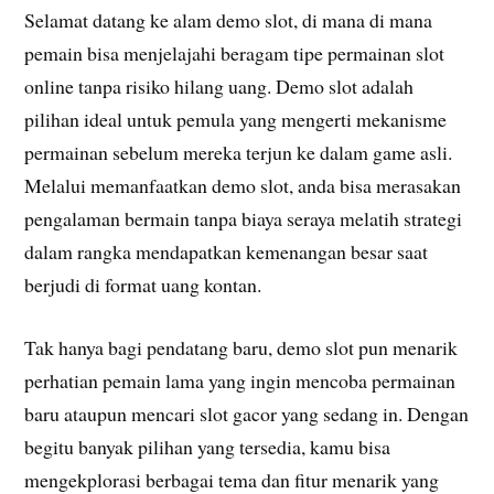
Selamat datang ke alam demo slot, di mana di mana
pemain bisa menjelajahi beragam tipe permainan slot
online tanpa risiko hilang uang. Demo slot adalah
pilihan ideal untuk pemula yang mengerti mekanisme
permainan sebelum mereka terjun ke dalam game asli.
Melalui memanfaatkan demo slot, anda bisa merasakan
pengalaman bermain tanpa biaya seraya melatih strategi
dalam rangka mendapatkan kemenangan besar saat
berjudi di format uang kontan.
Tak hanya bagi pendatang baru, demo slot pun menarik
perhatian pemain lama yang ingin mencoba permainan
baru ataupun mencari slot gacor yang sedang in. Dengan
begitu banyak pilihan yang tersedia, kamu bisa
mengekplorasi berbagai tema dan fitur menarik yang