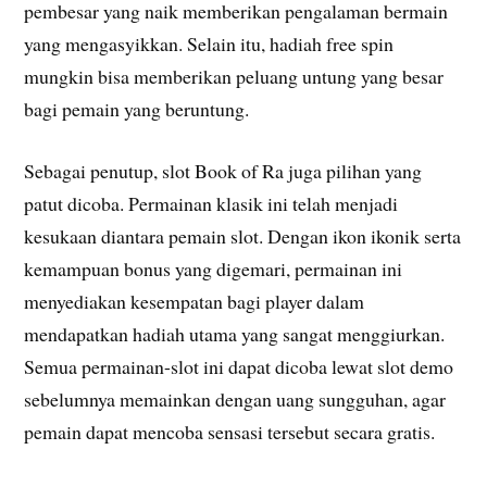
pembesar yang naik memberikan pengalaman bermain
yang mengasyikkan. Selain itu, hadiah free spin
mungkin bisa memberikan peluang untung yang besar
bagi pemain yang beruntung.
Sebagai penutup, slot Book of Ra juga pilihan yang
patut dicoba. Permainan klasik ini telah menjadi
kesukaan diantara pemain slot. Dengan ikon ikonik serta
kemampuan bonus yang digemari, permainan ini
menyediakan kesempatan bagi player dalam
mendapatkan hadiah utama yang sangat menggiurkan.
Semua permainan-slot ini dapat dicoba lewat slot demo
sebelumnya memainkan dengan uang sungguhan, agar
pemain dapat mencoba sensasi tersebut secara gratis.