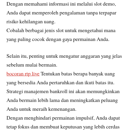
Dengan memahami informasi ini melalui slot demo,
Anda dapat memperoleh pengalaman tanpa terpapar
risiko kehilangan uang.
Cobalah berbagai jenis slot untuk mengetahui mana
yang paling cocok dengan gaya permainan Anda.
Selain itu, penting untuk mengatur anggaran yang jelas
sebelum mulai bermain.
bocoran rtp live
Tentukan batas berapa banyak uang
yang bersedia Anda pertaruhkan dan ikuti batas itu.
Strategi manajemen bankroll ini akan memungkinkan
Anda bermain lebih lama dan meningkatkan peluang
Anda untuk meraih kemenangan.
Dengan menghindari permainan impulsif, Anda dapat
tetap fokus dan membuat keputusan yang lebih cerdas