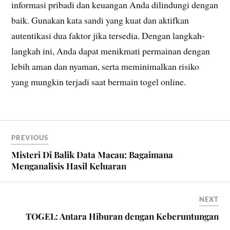
informasi pribadi dan keuangan Anda dilindungi dengan
baik. Gunakan kata sandi yang kuat dan aktifkan
autentikasi dua faktor jika tersedia. Dengan langkah-
langkah ini, Anda dapat menikmati permainan dengan
lebih aman dan nyaman, serta meminimalkan risiko
yang mungkin terjadi saat bermain togel online.
PREVIOUS
Misteri Di Balik Data Macau: Bagaimana
Menganalisis Hasil Keluaran
NEXT
TOGEL: Antara Hiburan dengan Keberuntungan