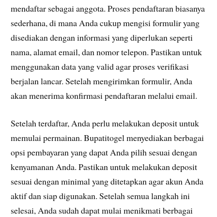
mendaftar sebagai anggota. Proses pendaftaran biasanya
sederhana, di mana Anda cukup mengisi formulir yang
disediakan dengan informasi yang diperlukan seperti
nama, alamat email, dan nomor telepon. Pastikan untuk
menggunakan data yang valid agar proses verifikasi
berjalan lancar. Setelah mengirimkan formulir, Anda
akan menerima konfirmasi pendaftaran melalui email.
Setelah terdaftar, Anda perlu melakukan deposit untuk
memulai permainan. Bupatitogel menyediakan berbagai
opsi pembayaran yang dapat Anda pilih sesuai dengan
kenyamanan Anda. Pastikan untuk melakukan deposit
sesuai dengan minimal yang ditetapkan agar akun Anda
aktif dan siap digunakan. Setelah semua langkah ini
selesai, Anda sudah dapat mulai menikmati berbagai