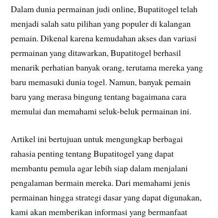
Dalam dunia permainan judi online, Bupatitogel telah
menjadi salah satu pilihan yang populer di kalangan
pemain. Dikenal karena kemudahan akses dan variasi
permainan yang ditawarkan, Bupatitogel berhasil
menarik perhatian banyak orang, terutama mereka yang
baru memasuki dunia togel. Namun, banyak pemain
baru yang merasa bingung tentang bagaimana cara
memulai dan memahami seluk-beluk permainan ini.
Artikel ini bertujuan untuk mengungkap berbagai
rahasia penting tentang Bupatitogel yang dapat
membantu pemula agar lebih siap dalam menjalani
pengalaman bermain mereka. Dari memahami jenis
permainan hingga strategi dasar yang dapat digunakan,
kami akan memberikan informasi yang bermanfaat