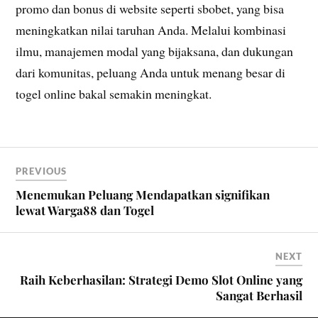
promo dan bonus di website seperti sbobet, yang bisa
meningkatkan nilai taruhan Anda. Melalui kombinasi
ilmu, manajemen modal yang bijaksana, dan dukungan
dari komunitas, peluang Anda untuk menang besar di
togel online bakal semakin meningkat.
PREVIOUS
Menemukan Peluang Mendapatkan signifikan
lewat Warga88 dan Togel
NEXT
Raih Keberhasilan: Strategi Demo Slot Online yang
Sangat Berhasil