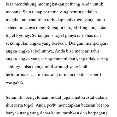
bisa mendukung meningkatkan peluang Anda untuk
menang. Satu tahap pertama yang penting adalah
melakukan penelitian terhadap jenis togel yang kamu
select, misalnya togel Singapore, togel Hongkong, atau
togel Sydney. Setiap jenis togel punya ciri khas dan
sekumpulan angka yang berbeda. Dengan mempelajari
angka-angka sebelumnya, Anda bisa mencari tahu
angka-angka yang sering muncul dan yang tidak sering,
sehingga bisa mengambil strategi yang lebih
terinformasi saat memasang taruhan di situs seperti
warga88.
Selain itu, pengelolaan modal juga amat krusial dalam
ikut serta togel. Anda perlu menetapkan batasan berapa
banyak uang yang dapat kamu taruhkan dan berpegang