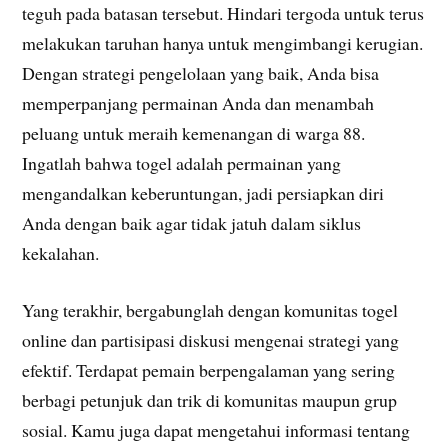
teguh pada batasan tersebut. Hindari tergoda untuk terus
melakukan taruhan hanya untuk mengimbangi kerugian.
Dengan strategi pengelolaan yang baik, Anda bisa
memperpanjang permainan Anda dan menambah
peluang untuk meraih kemenangan di warga 88.
Ingatlah bahwa togel adalah permainan yang
mengandalkan keberuntungan, jadi persiapkan diri
Anda dengan baik agar tidak jatuh dalam siklus
kekalahan.
Yang terakhir, bergabunglah dengan komunitas togel
online dan partisipasi diskusi mengenai strategi yang
efektif. Terdapat pemain berpengalaman yang sering
berbagi petunjuk dan trik di komunitas maupun grup
sosial. Kamu juga dapat mengetahui informasi tentang