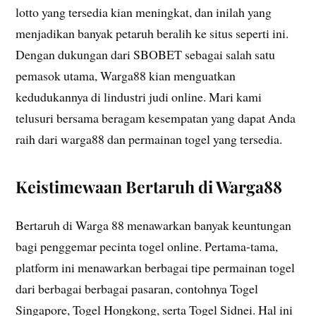
lotto yang tersedia kian meningkat, dan inilah yang
menjadikan banyak petaruh beralih ke situs seperti ini.
Dengan dukungan dari SBOBET sebagai salah satu
pemasok utama, Warga88 kian menguatkan
kedudukannya di lindustri judi online. Mari kami
telusuri bersama beragam kesempatan yang dapat Anda
raih dari warga88 dan permainan togel yang tersedia.
Keistimewaan Bertaruh di Warga88
Bertaruh di Warga 88 menawarkan banyak keuntungan
bagi penggemar pecinta togel online. Pertama-tama,
platform ini menawarkan berbagai tipe permainan togel
dari berbagai berbagai pasaran, contohnya Togel
Singapore, Togel Hongkong, serta Togel Sidnei. Hal ini