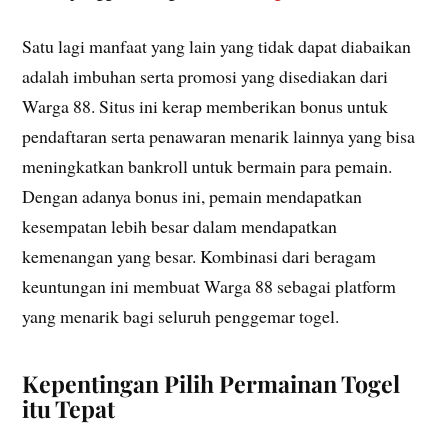
Satu lagi manfaat yang lain yang tidak dapat diabaikan
adalah imbuhan serta promosi yang disediakan dari
Warga 88. Situs ini kerap memberikan bonus untuk
pendaftaran serta penawaran menarik lainnya yang bisa
meningkatkan bankroll untuk bermain para pemain.
Dengan adanya bonus ini, pemain mendapatkan
kesempatan lebih besar dalam mendapatkan
kemenangan yang besar. Kombinasi dari beragam
keuntungan ini membuat Warga 88 sebagai platform
yang menarik bagi seluruh penggemar togel.
Kepentingan Pilih Permainan Togel
itu Tepat