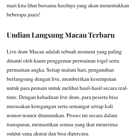
mari kita lihat bersama hasilnya yang akan menentukkan
beberapa juara!
Undian Langsung Macau Terbaru
Live draw Macau adalah sebuah moment yang paling
dinanti oleh kaum penggemar permainan togel serta
permainan angka. Setiap malam hari, pengundian
berlangsung dengan live, memberikan kesempatan
untuk para pemain untuk melihat hasil-hasil secara real-
time. Dengan kehadiran live draw, para peserta bisa
merasakan ketegangan serta semangat setiap kali
nomor-nomor diumumkan. Proses ini secara dalam
transparan, memastikan semua yang ikut menerima
output yang akurat dan bisa dipercaya.