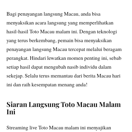
Bagi penayangan langsung Macau, anda bisa
menyaksikan acara langsung yang memperlihatkan
hasil-hasil Toto Macau malam ini. Dengan teknologi
yang terus berkembang, pemain bisa menyaksikan
penayangan langsung Macau tercepat melalui beragam
perangkat. Hindari lewatkan momen penting ini, sebab
setiap hasil dapat mengubah nasib individu dalam
sekejap. Selalu terus memantau dari berita Macau hari
ini dan raih kesempatan menang anda!
Siaran Langsung Toto Macau Malam
Ini
Streaming live Toto Macau malam ini menyajikan