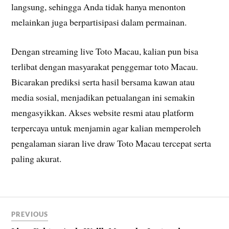
langsung, sehingga Anda tidak hanya menonton
melainkan juga berpartisipasi dalam permainan.
Dengan streaming live Toto Macau, kalian pun bisa
terlibat dengan masyarakat penggemar toto Macau.
Bicarakan prediksi serta hasil bersama kawan atau
media sosial, menjadikan petualangan ini semakin
mengasyikkan. Akses website resmi atau platform
terpercaya untuk menjamin agar kalian memperoleh
pengalaman siaran live draw Toto Macau tercepat serta
paling akurat.
PREVIOUS