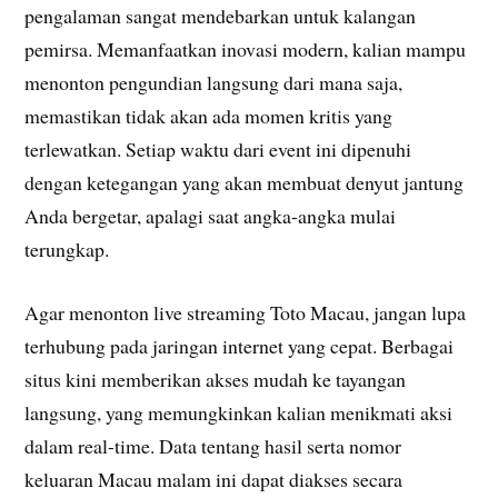
pengalaman sangat mendebarkan untuk kalangan
pemirsa. Memanfaatkan inovasi modern, kalian mampu
menonton pengundian langsung dari mana saja,
memastikan tidak akan ada momen kritis yang
terlewatkan. Setiap waktu dari event ini dipenuhi
dengan ketegangan yang akan membuat denyut jantung
Anda bergetar, apalagi saat angka-angka mulai
terungkap.
Agar menonton live streaming Toto Macau, jangan lupa
terhubung pada jaringan internet yang cepat. Berbagai
situs kini memberikan akses mudah ke tayangan
langsung, yang memungkinkan kalian menikmati aksi
dalam real-time. Data tentang hasil serta nomor
keluaran Macau malam ini dapat diakses secara