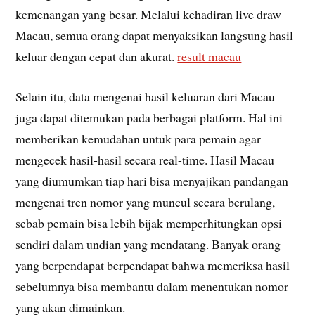
kemenangan yang besar. Melalui kehadiran live draw
Macau, semua orang dapat menyaksikan langsung hasil
keluar dengan cepat dan akurat.
result macau
Selain itu, data mengenai hasil keluaran dari Macau
juga dapat ditemukan pada berbagai platform. Hal ini
memberikan kemudahan untuk para pemain agar
mengecek hasil-hasil secara real-time. Hasil Macau
yang diumumkan tiap hari bisa menyajikan pandangan
mengenai tren nomor yang muncul secara berulang,
sebab pemain bisa lebih bijak memperhitungkan opsi
sendiri dalam undian yang mendatang. Banyak orang
yang berpendapat berpendapat bahwa memeriksa hasil
sebelumnya bisa membantu dalam menentukan nomor
yang akan dimainkan.