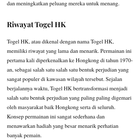
dan meningkatkan peluang mereka untuk menang.
Riwayat Togel HK
Togel HK, atau dikenal dengan nama Togel HK,
memiliki riwayat yang lama dan menarik. Permainan ini
pertama kali diperkenalkan ke Hongkong di tahun 1970-
an, sebagai salah satu salah satu bentuk perjudian yang
sangat populer di kawasan wilayah tersebut. Sejalan
berjalannya waktu, Togel HK bertransformasi menjadi
salah satu bentuk perjudian yang paling paling digemari
oleh masyarakat baik Hongkong serta di seluruh.
Konsep permainan ini sangat sederhana dan
menawarkan hadiah yang besar menarik perhatian
banyak pemain.