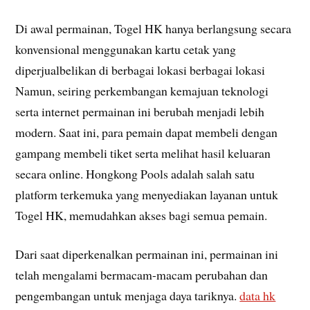
Di awal permainan, Togel HK hanya berlangsung secara
konvensional menggunakan kartu cetak yang
diperjualbelikan di berbagai lokasi berbagai lokasi
Namun, seiring perkembangan kemajuan teknologi
serta internet permainan ini berubah menjadi lebih
modern. Saat ini, para pemain dapat membeli dengan
gampang membeli tiket serta melihat hasil keluaran
secara online. Hongkong Pools adalah salah satu
platform terkemuka yang menyediakan layanan untuk
Togel HK, memudahkan akses bagi semua pemain.
Dari saat diperkenalkan permainan ini, permainan ini
telah mengalami bermacam-macam perubahan dan
pengembangan untuk menjaga daya tariknya.
data hk