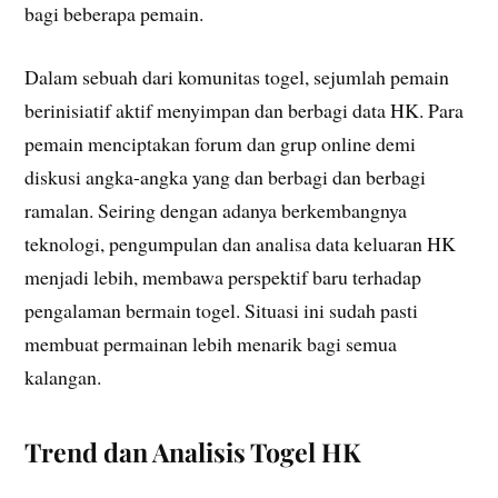
bagi beberapa pemain.
Dalam sebuah dari komunitas togel, sejumlah pemain
berinisiatif aktif menyimpan dan berbagi data HK. Para
pemain menciptakan forum dan grup online demi
diskusi angka-angka yang dan berbagi dan berbagi
ramalan. Seiring dengan adanya berkembangnya
teknologi, pengumpulan dan analisa data keluaran HK
menjadi lebih, membawa perspektif baru terhadap
pengalaman bermain togel. Situasi ini sudah pasti
membuat permainan lebih menarik bagi semua
kalangan.
Trend dan Analisis Togel HK