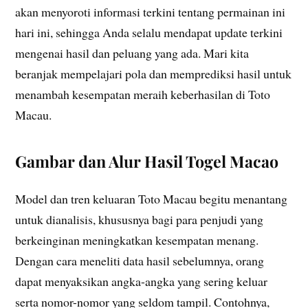
akan menyoroti informasi terkini tentang permainan ini
hari ini, sehingga Anda selalu mendapat update terkini
mengenai hasil dan peluang yang ada. Mari kita
beranjak mempelajari pola dan memprediksi hasil untuk
menambah kesempatan meraih keberhasilan di Toto
Macau.
Gambar dan Alur Hasil Togel Macao
Model dan tren keluaran Toto Macau begitu menantang
untuk dianalisis, khususnya bagi para penjudi yang
berkeinginan meningkatkan kesempatan menang.
Dengan cara meneliti data hasil sebelumnya, orang
dapat menyaksikan angka-angka yang sering keluar
serta nomor-nomor yang seldom tampil. Contohnya,