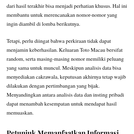
dari hasil terakhir bisa menjadi perhatian khusus. Hal ini
membantu untuk merencanakan nomor-nomor yang
ingin diambil di lomba berikutnya.
Tetapi, perlu diingat bahwa perkiraan tidak dapat
menjamin keberhasilan. Keluaran Toto Macau bersifat
random, serta masing-masing nomor memiliki peluang
yang sama untuk muncul. Meskipun analisis data bisa
menyediakan cakrawala, keputusan akhirnya tetap wajib
dilakukan dengan pertimbangan yang bijak.
Menyandingkan antara analisis data dan insting pribadi
dapat menambah kesempatan untuk mendapat hasil
memuaskan.
Petunjuk Memanfaatkan Informasi