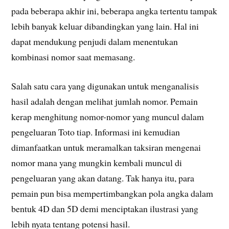
pada beberapa akhir ini, beberapa angka tertentu tampak
lebih banyak keluar dibandingkan yang lain. Hal ini
dapat mendukung penjudi dalam menentukan
kombinasi nomor saat memasang.
Salah satu cara yang digunakan untuk menganalisis
hasil adalah dengan melihat jumlah nomor. Pemain
kerap menghitung nomor-nomor yang muncul dalam
pengeluaran Toto tiap. Informasi ini kemudian
dimanfaatkan untuk meramalkan taksiran mengenai
nomor mana yang mungkin kembali muncul di
pengeluaran yang akan datang. Tak hanya itu, para
pemain pun bisa mempertimbangkan pola angka dalam
bentuk 4D dan 5D demi menciptakan ilustrasi yang
lebih nyata tentang potensi hasil.