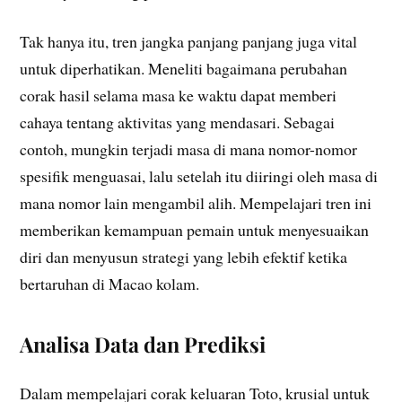
Tak hanya itu, tren jangka panjang panjang juga vital
untuk diperhatikan. Meneliti bagaimana perubahan
corak hasil selama masa ke waktu dapat memberi
cahaya tentang aktivitas yang mendasari. Sebagai
contoh, mungkin terjadi masa di mana nomor-nomor
spesifik menguasai, lalu setelah itu diiringi oleh masa di
mana nomor lain mengambil alih. Mempelajari tren ini
memberikan kemampuan pemain untuk menyesuaikan
diri dan menyusun strategi yang lebih efektif ketika
bertaruhan di Macao kolam.
Analisa Data dan Prediksi
Dalam mempelajari corak keluaran Toto, krusial untuk