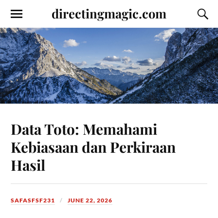
directingmagic.com
Data Toto: Memahami
Kebiasaan dan Perkiraan
Hasil
SAFASFSF231
JUNE 22, 2026