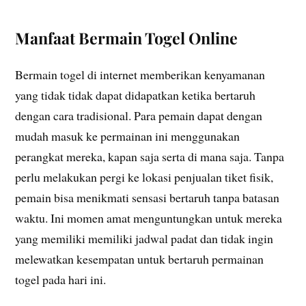
Manfaat Bermain Togel Online
Bermain togel di internet memberikan kenyamanan
yang tidak tidak dapat didapatkan ketika bertaruh
dengan cara tradisional. Para pemain dapat dengan
mudah masuk ke permainan ini menggunakan
perangkat mereka, kapan saja serta di mana saja. Tanpa
perlu melakukan pergi ke lokasi penjualan tiket fisik,
pemain bisa menikmati sensasi bertaruh tanpa batasan
waktu. Ini momen amat menguntungkan untuk mereka
yang memiliki memiliki jadwal padat dan tidak ingin
melewatkan kesempatan untuk bertaruh permainan
togel pada hari ini.