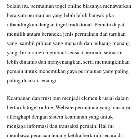
Selain itu, permainan togel online biasanya menawarkan
beragam permainan yang lebih lebih banyak jika
dibandingkan dengan togel tradisional. Pemain dapat
memilih antara beraneka jenis permainan dan taruhan
yang, sambil pilihan yang menarik dan peluang menang
yang. Ini momen membuat sensasi bermain semakin
lebih dinamis dan menyenangkan, serta memungkinkan
pemain untuk menemukan gaya permainan yang paling
paling disukai senangi.
Keamanan dan trust pun menjadi elemen krusial dalam
bertaruh togel online. Website permainan yang biasanya
dilengkapi dengan sistem keamanan yang untuk
menjaga informasi dan transaksi pemain. Hal ini
membawa perasaan tenang ketika bertaruh secara di