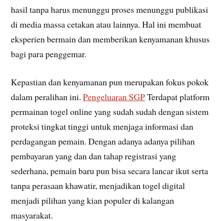
hasil tanpa harus menunggu proses menunggu publikasi
di media massa cetakan atau lainnya. Hal ini membuat
eksperien bermain dan memberikan kenyamanan khusus
bagi para penggemar.
Kepastian dan kenyamanan pun merupakan fokus pokok
dalam peralihan ini.
Pengeluaran SGP
Terdapat platform
permainan togel online yang sudah sudah dengan sistem
proteksi tingkat tinggi untuk menjaga informasi dan
perdagangan pemain. Dengan adanya adanya pilihan
pembayaran yang dan dan tahap registrasi yang
sederhana, pemain baru pun bisa secara lancar ikut serta
tanpa perasaan khawatir, menjadikan togel digital
menjadi pilihan yang kian populer di kalangan
masyarakat.