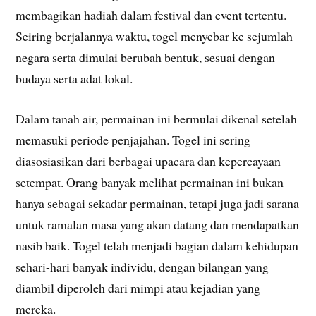
membagikan hadiah dalam festival dan event tertentu.
Seiring berjalannya waktu, togel menyebar ke sejumlah
negara serta dimulai berubah bentuk, sesuai dengan
budaya serta adat lokal.
Dalam tanah air, permainan ini bermulai dikenal setelah
memasuki periode penjajahan. Togel ini sering
diasosiasikan dari berbagai upacara dan kepercayaan
setempat. Orang banyak melihat permainan ini bukan
hanya sebagai sekadar permainan, tetapi juga jadi sarana
untuk ramalan masa yang akan datang dan mendapatkan
nasib baik. Togel telah menjadi bagian dalam kehidupan
sehari-hari banyak individu, dengan bilangan yang
diambil diperoleh dari mimpi atau kejadian yang
mereka.