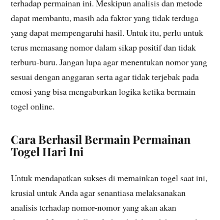
terhadap permainan ini. Meskipun analisis dan metode
dapat membantu, masih ada faktor yang tidak terduga
yang dapat mempengaruhi hasil. Untuk itu, perlu untuk
terus memasang nomor dalam sikap positif dan tidak
terburu-buru. Jangan lupa agar menentukan nomor yang
sesuai dengan anggaran serta agar tidak terjebak pada
emosi yang bisa mengaburkan logika ketika bermain
togel online.
Cara Berhasil Bermain Permainan
Togel Hari Ini
Untuk mendapatkan sukses di memainkan togel saat ini,
krusial untuk Anda agar senantiasa melaksanakan
analisis terhadap nomor-nomor yang akan akan