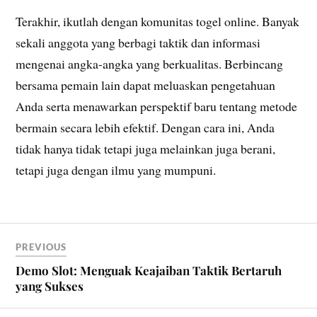
Terakhir, ikutlah dengan komunitas togel online. Banyak
sekali anggota yang berbagi taktik dan informasi
mengenai angka-angka yang berkualitas. Berbincang
bersama pemain lain dapat meluaskan pengetahuan
Anda serta menawarkan perspektif baru tentang metode
bermain secara lebih efektif. Dengan cara ini, Anda
tidak hanya tidak tetapi juga melainkan juga berani,
tetapi juga dengan ilmu yang mumpuni.
PREVIOUS
Demo Slot: Menguak Keajaiban Taktik Bertaruh
yang Sukses