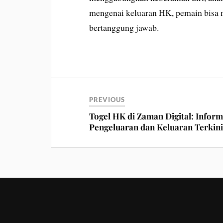
mengenai keluaran HK, pemain bisa me
bertanggung jawab.
PREVIOUS
Togel HK di Zaman Digital: Inform
Pengeluaran dan Keluaran Terkin