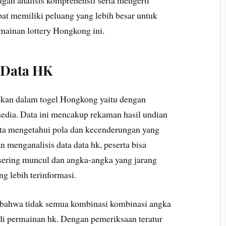
gan analisis komprehensif serta mengerti
pat memiliki peluang yang lebih besar untuk
ainan lottery Hongkong ini.
 Data HK
unakan dalam togel Hongkong yaitu dengan
edia. Data ini mencakup rekaman hasil undian
rta mengetahui pola dan kecenderungan yang
menganalisis data data hk, peserta bisa
sering muncul dan angka-angka yang jarang
ng lebih terinformasi.
an bahwa tidak semua kombinasi kombinasi angka
i permainan hk. Dengan pemeriksaan teratur