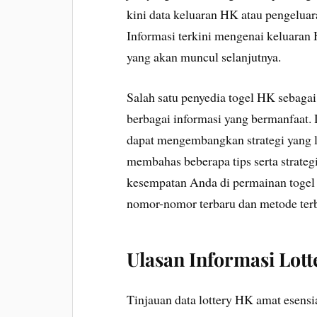
kini data keluaran HK atau pengelua
Informasi terkini mengenai keluara
yang akan muncul selanjutnya.
Salah satu penyedia togel HK sebaga
berbagai informasi yang bermanfaat.
dapat mengembangkan strategi yang leb
membahas beberapa tips serta strate
kesempatan Anda di permainan togel 
nomor-nomor terbaru dan metode ter
Ulasan Informasi Lot
Tinjauan data lottery HK amat esensi