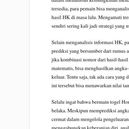
tersedia, para pemain bisa menganal
hasil HK di masa lalu. Mengamati tr
sendiri sering kali jadi strategi yang
Selain menganalisis informasi HK, p
prediksi yang bersumber dari rumus a
jika kombinasi nomor dari hasil-hasi
matematis, bisa menghasilkan angka-
keluar. Tentu saja, tak ada cara yang
ini tersebut bisa menawarkan nilai t
Selalu ingat bahwa bermain togel Ho
belaka. Meskipun memprediksi angka b
cermat dalam mengelola pengeluaran
menggabungkan keberanian diri, anali