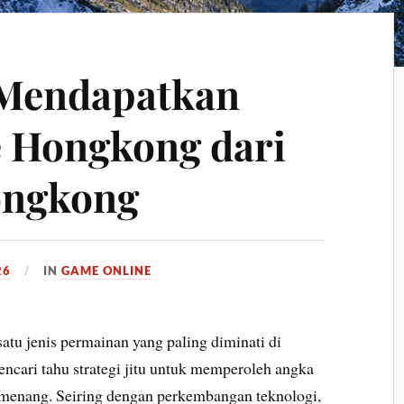
u Mendapatkan
e Hongkong dari
ongkong
26
IN
GAME ONLINE
atu jenis permainan yang paling diminati di
encari tahu strategi jitu untuk memperoleh angka
 menang. Seiring dengan perkembangan teknologi,