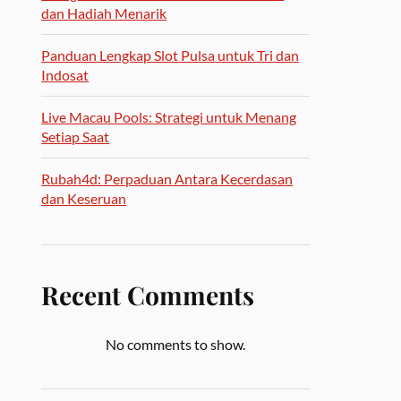
dan Hadiah Menarik
Panduan Lengkap Slot Pulsa untuk Tri dan
Indosat
Live Macau Pools: Strategi untuk Menang
Setiap Saat
Rubah4d: Perpaduan Antara Kecerdasan
dan Keseruan
Recent Comments
No comments to show.