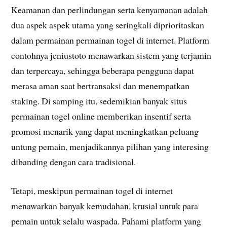
Keamanan dan perlindungan serta kenyamanan adalah
dua aspek aspek utama yang seringkali diprioritaskan
dalam permainan permainan togel di internet. Platform
contohnya jeniustoto menawarkan sistem yang terjamin
dan terpercaya, sehingga beberapa pengguna dapat
merasa aman saat bertransaksi dan menempatkan
staking. Di samping itu, sedemikian banyak situs
permainan togel online memberikan insentif serta
promosi menarik yang dapat meningkatkan peluang
untung pemain, menjadikannya pilihan yang interesing
dibanding dengan cara tradisional.
Tetapi, meskipun permainan togel di internet
menawarkan banyak kemudahan, krusial untuk para
pemain untuk selalu waspada. Pahami platform yang