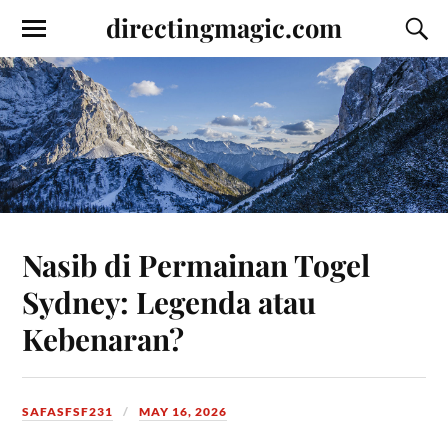
directingmagic.com
Nasib di Permainan Togel
Sydney: Legenda atau
Kebenaran?
SAFASFSF231
MAY 16, 2026