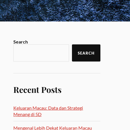
Search
SEARCH
Recent Posts
Keluaran Macau: Data dan Strategi
Menang di 5D
Mengenal Lebih Dekat Keluaran Macau