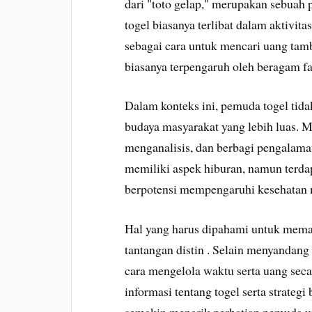
dari "toto gelap," merupakan sebuah 
togel biasanya terlibat dalam aktivita
sebagai cara untuk mencari uang tam
biasanya terpengaruh oleh beragam fa
Dalam konteks ini, pemuda togel tidak
budaya masyarakat yang lebih luas. M
menganalisis, dan berbagi pengalam
memiliki aspek hiburan, namun terdapa
berpotensi mempengaruhi kesehatan 
Hal yang harus dipahami untuk mema
tantangan distin . Selain menyandang
cara mengelola waktu serta uang seca
informasi tentang togel serta strateg