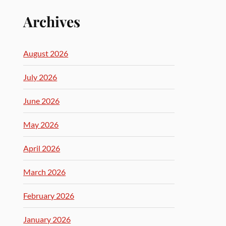
Archives
August 2026
July 2026
June 2026
May 2026
April 2026
March 2026
February 2026
January 2026