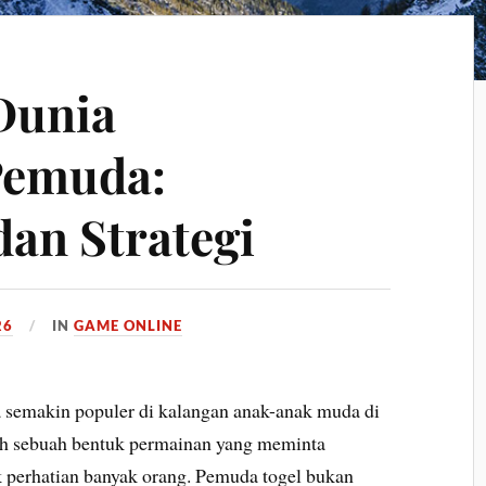
Dunia
Pemuda:
an Strategi
26
IN
GAME ONLINE
 semakin populer di kalangan anak-anak muda di
dalah sebuah bentuk permainan yang meminta
k perhatian banyak orang. Pemuda togel bukan