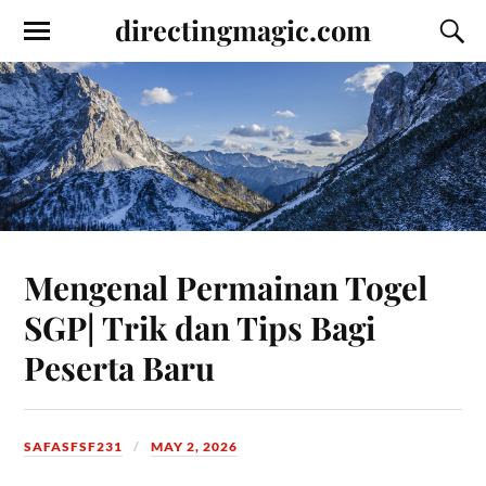
directingmagic.com
Mengenal Permainan Togel
SGP| Trik dan Tips Bagi
Peserta Baru
SAFASFSF231
MAY 2, 2026