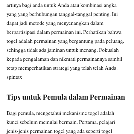
artinya bagi anda untuk Anda atau kombinasi angka
yang yang berhubungan tanggal-tanggal penting. Ini
dapat jadi metode yang menyenangkan dalam
berpartisipasi dalam permainan ini. Perhatikan bahwa
togel adalah permainan yang bergantung pada peluang,
sehingga tidak ada jaminan untuk menang. Fokuslah
kepada pengalaman dan nikmati permainannya sambil
tetap memperhatikan strategi yang telah telah Anda.
spintax
Tips untuk Pemula dalam Permainan
Bagi pemula, mengetahui mekanisme togel adalah
kunci sebelum memulai bermain. Pertama, pelajari
jenis-jenis permainan togel yang ada seperti togel