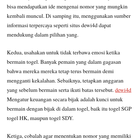
bisa mendapatkan ide mengenai nomor yang mungkin
kembali muncul. Di samping itu, menggunakan sumber
informasi terpercaya seperti situs dewi4d dapat
mendukung dalam pilihan yang.
Kedua, usahakan untuk tidak terbawa emosi ketika
bermain togel. Banyak pemain yang dalam gagasan
bahwa mereka mereka tetap terus bermain demi
mengganti kekalahan. Sebaiknya, tetapkan anggaran
yang sebelum bermain serta ikuti batas tersebut.
dewi4d
Mengatur keuangan secara bijak adalah kunci untuk
bermain dengan bijak di dalam togel, baik itu togel SGP
togel HK, maupun togel SDY.
Ketiga, cobalah agar menentukan nomor yang memiliki