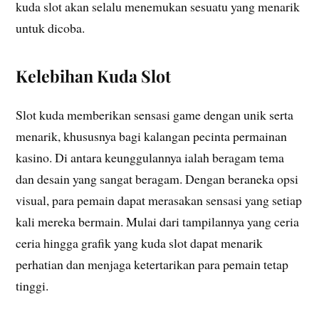
kuda slot akan selalu menemukan sesuatu yang menarik
untuk dicoba.
Kelebihan Kuda Slot
Slot kuda memberikan sensasi game dengan unik serta
menarik, khususnya bagi kalangan pecinta permainan
kasino. Di antara keunggulannya ialah beragam tema
dan desain yang sangat beragam. Dengan beraneka opsi
visual, para pemain dapat merasakan sensasi yang setiap
kali mereka bermain. Mulai dari tampilannya yang ceria
ceria hingga grafik yang kuda slot dapat menarik
perhatian dan menjaga ketertarikan para pemain tetap
tinggi.