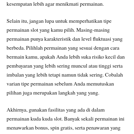
kesempatan lebih agar menikmati permainan.
Selain itu, jangan lupa untuk memperhatikan tipe
permainan slot yang kamu pilih. Masing-masing
permainan punya karakteristik dan level fluktuasi yang
berbeda. Pilihlah permainan yang sesuai dengan cara
bermain kamu, apakah Anda lebih suka risiko kecil dan
pembayaran yang lebih sering muncul atau tinggi serta
imbalan yang lebih tetapi namun tidak sering. Cobalah
varian tipe permainan sebelum Anda memutuskan
pilihan juga merupakan langkah yang yang.
Akhirnya, gunakan fasilitas yang ada di dalam
permainan kuda kuda slot. Banyak sekali permainan ini
menawarkan bonus, spin gratis, serta penawaran yang