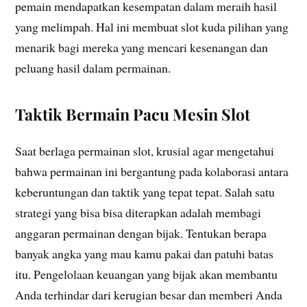
pemain mendapatkan kesempatan dalam meraih hasil
yang melimpah. Hal ini membuat slot kuda pilihan yang
menarik bagi mereka yang mencari kesenangan dan
peluang hasil dalam permainan.
Taktik Bermain Pacu Mesin Slot
Saat berlaga permainan slot, krusial agar mengetahui
bahwa permainan ini bergantung pada kolaborasi antara
keberuntungan dan taktik yang tepat tepat. Salah satu
strategi yang bisa bisa diterapkan adalah membagi
anggaran permainan dengan bijak. Tentukan berapa
banyak angka yang mau kamu pakai dan patuhi batas
itu. Pengelolaan keuangan yang bijak akan membantu
Anda terhindar dari kerugian besar dan memberi Anda