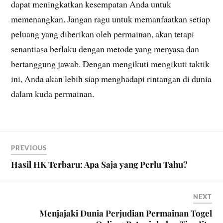
dapat meningkatkan kesempatan Anda untuk
memenangkan. Jangan ragu untuk memanfaatkan setiap
peluang yang diberikan oleh permainan, akan tetapi
senantiasa berlaku dengan metode yang menyasa dan
bertanggung jawab. Dengan mengikuti mengikuti taktik
ini, Anda akan lebih siap menghadapi rintangan di dunia
dalam kuda permainan.
PREVIOUS
Hasil HK Terbaru: Apa Saja yang Perlu Tahu?
NEXT
Menjajaki Dunia Perjudian Permainan Togel