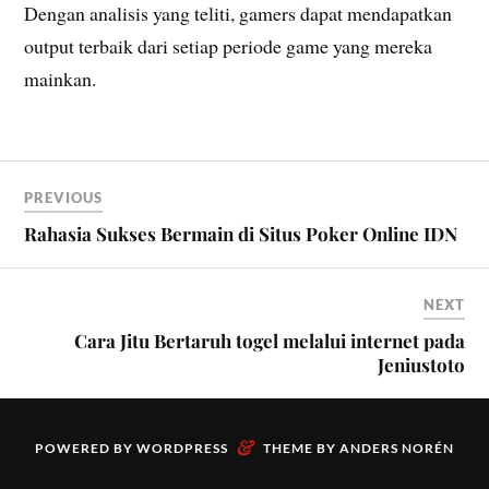
Dengan analisis yang teliti, gamers dapat mendapatkan
output terbaik dari setiap periode game yang mereka
mainkan.
PREVIOUS
Rahasia Sukses Bermain di Situs Poker Online IDN
NEXT
Cara Jitu Bertaruh togel melalui internet pada
Jeniustoto
&
POWERED BY
WORDPRESS
THEME BY
ANDERS NORÉN