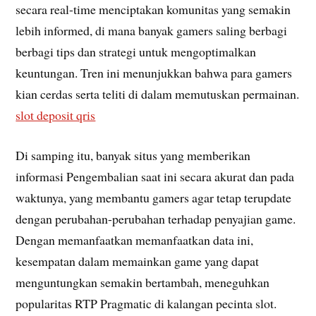
secara real-time menciptakan komunitas yang semakin
lebih informed, di mana banyak gamers saling berbagi
berbagi tips dan strategi untuk mengoptimalkan
keuntungan. Tren ini menunjukkan bahwa para gamers
kian cerdas serta teliti di dalam memutuskan permainan.
slot deposit qris
Di samping itu, banyak situs yang memberikan
informasi Pengembalian saat ini secara akurat dan pada
waktunya, yang membantu gamers agar tetap terupdate
dengan perubahan-perubahan terhadap penyajian game.
Dengan memanfaatkan memanfaatkan data ini,
kesempatan dalam memainkan game yang dapat
menguntungkan semakin bertambah, meneguhkan
popularitas RTP Pragmatic di kalangan pecinta slot.