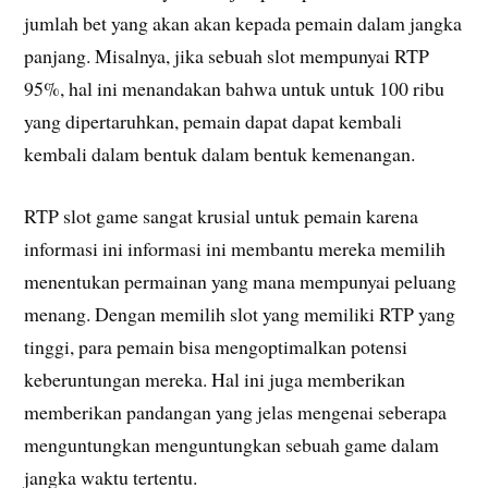
jumlah bet yang akan akan kepada pemain dalam jangka
panjang. Misalnya, jika sebuah slot mempunyai RTP
95%, hal ini menandakan bahwa untuk untuk 100 ribu
yang dipertaruhkan, pemain dapat dapat kembali
kembali dalam bentuk dalam bentuk kemenangan.
RTP slot game sangat krusial untuk pemain karena
informasi ini informasi ini membantu mereka memilih
menentukan permainan yang mana mempunyai peluang
menang. Dengan memilih slot yang memiliki RTP yang
tinggi, para pemain bisa mengoptimalkan potensi
keberuntungan mereka. Hal ini juga memberikan
memberikan pandangan yang jelas mengenai seberapa
menguntungkan menguntungkan sebuah game dalam
jangka waktu tertentu.