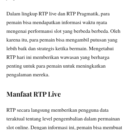
Dalam lingkup RTP live dan RTP Pragmatik, para
pemain bisa mendapatkan informasi waktu nyata
mengenai performansi slot yang berbeda berbeda. Oleh
karena itu, para pemain bisa mengambil putusan yang
lebih baik dan strategis ketika bermain. Mengetahui
RTP hari ini memberikan wawasan yang berharga
penting untuk para pemain untuk meningkatkan
pengalaman mereka.
Manfaat RTP Live
RTP secara langsung memberikan pengguna data
teraktual tentang level pengembalian dalam permainan
slot online. Dengan informasi ini, pemain bisa membuat