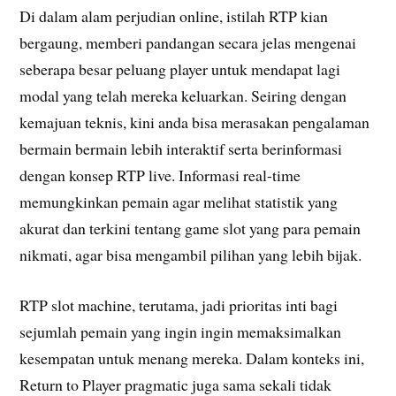
Di dalam alam perjudian online, istilah RTP kian
bergaung, memberi pandangan secara jelas mengenai
seberapa besar peluang player untuk mendapat lagi
modal yang telah mereka keluarkan. Seiring dengan
kemajuan teknis, kini anda bisa merasakan pengalaman
bermain bermain lebih interaktif serta berinformasi
dengan konsep RTP live. Informasi real-time
memungkinkan pemain agar melihat statistik yang
akurat dan terkini tentang game slot yang para pemain
nikmati, agar bisa mengambil pilihan yang lebih bijak.
RTP slot machine, terutama, jadi prioritas inti bagi
sejumlah pemain yang ingin ingin memaksimalkan
kesempatan untuk menang mereka. Dalam konteks ini,
Return to Player pragmatic juga sama sekali tidak