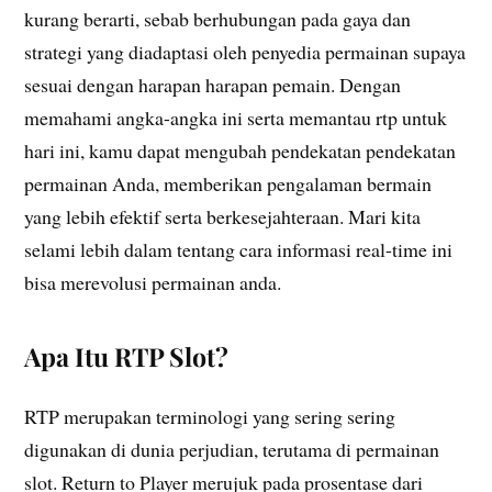
kurang berarti, sebab berhubungan pada gaya dan
strategi yang diadaptasi oleh penyedia permainan supaya
sesuai dengan harapan harapan pemain. Dengan
memahami angka-angka ini serta memantau rtp untuk
hari ini, kamu dapat mengubah pendekatan pendekatan
permainan Anda, memberikan pengalaman bermain
yang lebih efektif serta berkesejahteraan. Mari kita
selami lebih dalam tentang cara informasi real-time ini
bisa merevolusi permainan anda.
Apa Itu RTP Slot?
RTP merupakan terminologi yang sering sering
digunakan di dunia perjudian, terutama di permainan
slot. Return to Player merujuk pada prosentase dari