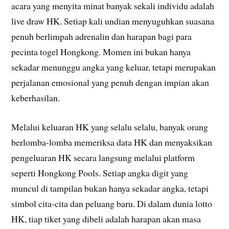
acara yang menyita minat banyak sekali individu adalah
live draw HK. Setiap kali undian menyuguhkan suasana
penuh berlimpah adrenalin dan harapan bagi para
pecinta togel Hongkong. Momen ini bukan hanya
sekadar menunggu angka yang keluar, tetapi merupakan
perjalanan emosional yang penuh dengan impian akan
keberhasilan.
Melalui keluaran HK yang selalu selalu, banyak orang
berlomba-lomba memeriksa data HK dan menyaksikan
pengeluaran HK secara langsung melalui platform
seperti Hongkong Pools. Setiap angka digit yang
muncul di tampilan bukan hanya sekadar angka, tetapi
simbol cita-cita dan peluang baru. Di dalam dunia lotto
HK, tiap tiket yang dibeli adalah harapan akan masa