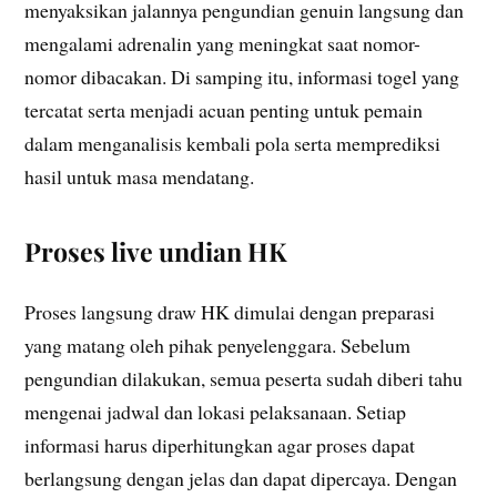
menyaksikan jalannya pengundian genuin langsung dan
mengalami adrenalin yang meningkat saat nomor-
nomor dibacakan. Di samping itu, informasi togel yang
tercatat serta menjadi acuan penting untuk pemain
dalam menganalisis kembali pola serta memprediksi
hasil untuk masa mendatang.
Proses live undian HK
Proses langsung draw HK dimulai dengan preparasi
yang matang oleh pihak penyelenggara. Sebelum
pengundian dilakukan, semua peserta sudah diberi tahu
mengenai jadwal dan lokasi pelaksanaan. Setiap
informasi harus diperhitungkan agar proses dapat
berlangsung dengan jelas dan dapat dipercaya. Dengan