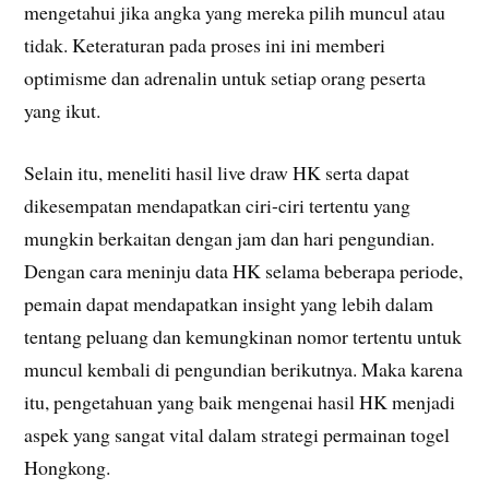
mengetahui jika angka yang mereka pilih muncul atau
tidak. Keteraturan pada proses ini ini memberi
optimisme dan adrenalin untuk setiap orang peserta
yang ikut.
Selain itu, meneliti hasil live draw HK serta dapat
dikesempatan mendapatkan ciri-ciri tertentu yang
mungkin berkaitan dengan jam dan hari pengundian.
Dengan cara meninju data HK selama beberapa periode,
pemain dapat mendapatkan insight yang lebih dalam
tentang peluang dan kemungkinan nomor tertentu untuk
muncul kembali di pengundian berikutnya. Maka karena
itu, pengetahuan yang baik mengenai hasil HK menjadi
aspek yang sangat vital dalam strategi permainan togel
Hongkong.