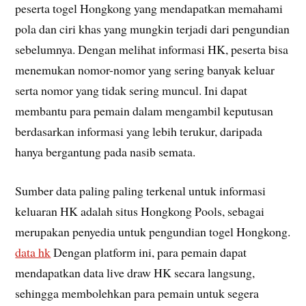
peserta togel Hongkong yang mendapatkan memahami
pola dan ciri khas yang mungkin terjadi dari pengundian
sebelumnya. Dengan melihat informasi HK, peserta bisa
menemukan nomor-nomor yang sering banyak keluar
serta nomor yang tidak sering muncul. Ini dapat
membantu para pemain dalam mengambil keputusan
berdasarkan informasi yang lebih terukur, daripada
hanya bergantung pada nasib semata.
Sumber data paling paling terkenal untuk informasi
keluaran HK adalah situs Hongkong Pools, sebagai
merupakan penyedia untuk pengundian togel Hongkong.
data hk
Dengan platform ini, para pemain dapat
mendapatkan data live draw HK secara langsung,
sehingga membolehkan para pemain untuk segera