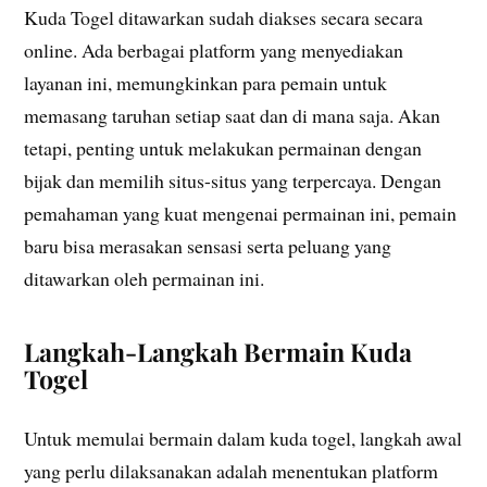
Kuda Togel ditawarkan sudah diakses secara secara
online. Ada berbagai platform yang menyediakan
layanan ini, memungkinkan para pemain untuk
memasang taruhan setiap saat dan di mana saja. Akan
tetapi, penting untuk melakukan permainan dengan
bijak dan memilih situs-situs yang terpercaya. Dengan
pemahaman yang kuat mengenai permainan ini, pemain
baru bisa merasakan sensasi serta peluang yang
ditawarkan oleh permainan ini.
Langkah-Langkah Bermain Kuda
Togel
Untuk memulai bermain dalam kuda togel, langkah awal
yang perlu dilaksanakan adalah menentukan platform