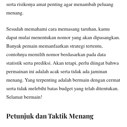
serta risikonya amat penting agar menambah peluang
menang.
Sesudah memahami cara memasang taruhan, kamu
dapat mulai menentukan nomor yang akan dipasangkan.
Banyak pemain memanfaatkan strategi tertentu,
contohnya memilih nomor berdasarkan pada data
statistik serta prediksi. Akan tetapi, perlu diingat bahwa
permainan ini adalah acak serta tidak ada jaminan
menang. Yang terpenting adalah bermain dengan cermat
serta tidak melebihi batas budget yang telah ditentukan.
Selamat bermain!
Petunjuk dan Taktik Menang