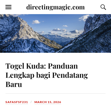
directingmagic.com
Togel Kuda: Panduan
Lengkap bagi Pendatang
Baru
SAFASFSF231
MARCH 15, 2026