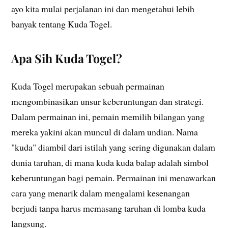
ayo kita mulai perjalanan ini dan mengetahui lebih
banyak tentang Kuda Togel.
Apa Sih Kuda Togel?
Kuda Togel merupakan sebuah permainan
mengombinasikan unsur keberuntungan dan strategi.
Dalam permainan ini, pemain memilih bilangan yang
mereka yakini akan muncul di dalam undian. Nama
"kuda" diambil dari istilah yang sering digunakan dalam
dunia taruhan, di mana kuda kuda balap adalah simbol
keberuntungan bagi pemain. Permainan ini menawarkan
cara yang menarik dalam mengalami kesenangan
berjudi tanpa harus memasang taruhan di lomba kuda
langsung.