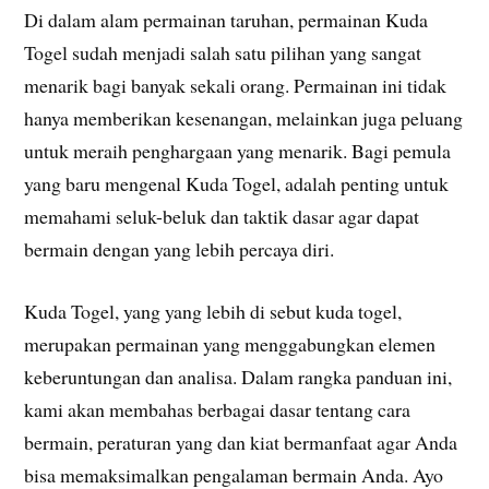
Di dalam alam permainan taruhan, permainan Kuda
Togel sudah menjadi salah satu pilihan yang sangat
menarik bagi banyak sekali orang. Permainan ini tidak
hanya memberikan kesenangan, melainkan juga peluang
untuk meraih penghargaan yang menarik. Bagi pemula
yang baru mengenal Kuda Togel, adalah penting untuk
memahami seluk-beluk dan taktik dasar agar dapat
bermain dengan yang lebih percaya diri.
Kuda Togel, yang yang lebih di sebut kuda togel,
merupakan permainan yang menggabungkan elemen
keberuntungan dan analisa. Dalam rangka panduan ini,
kami akan membahas berbagai dasar tentang cara
bermain, peraturan yang dan kiat bermanfaat agar Anda
bisa memaksimalkan pengalaman bermain Anda. Ayo