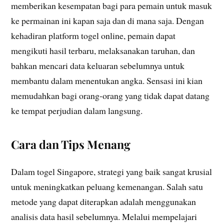
memberikan kesempatan bagi para pemain untuk masuk
ke permainan ini kapan saja dan di mana saja. Dengan
kehadiran platform togel online, pemain dapat
mengikuti hasil terbaru, melaksanakan taruhan, dan
bahkan mencari data keluaran sebelumnya untuk
membantu dalam menentukan angka. Sensasi ini kian
memudahkan bagi orang-orang yang tidak dapat datang
ke tempat perjudian dalam langsung.
Cara dan Tips Menang
Dalam togel Singapore, strategi yang baik sangat krusial
untuk meningkatkan peluang kemenangan. Salah satu
metode yang dapat diterapkan adalah menggunakan
analisis data hasil sebelumnya. Melalui mempelajari