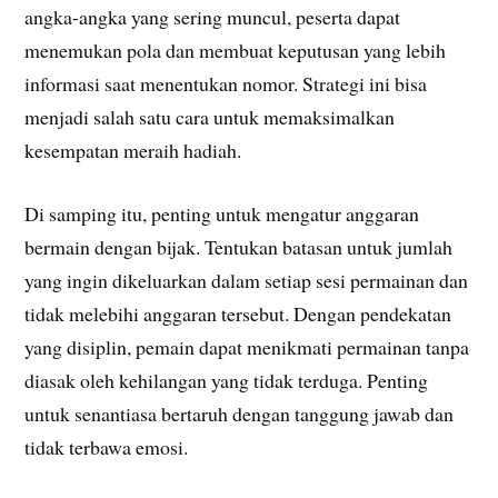
angka-angka yang sering muncul, peserta dapat
menemukan pola dan membuat keputusan yang lebih
informasi saat menentukan nomor. Strategi ini bisa
menjadi salah satu cara untuk memaksimalkan
kesempatan meraih hadiah.
Di samping itu, penting untuk mengatur anggaran
bermain dengan bijak. Tentukan batasan untuk jumlah
yang ingin dikeluarkan dalam setiap sesi permainan dan
tidak melebihi anggaran tersebut. Dengan pendekatan
yang disiplin, pemain dapat menikmati permainan tanpa
diasak oleh kehilangan yang tidak terduga. Penting
untuk senantiasa bertaruh dengan tanggung jawab dan
tidak terbawa emosi.