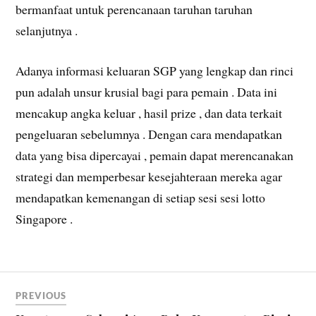
bermanfaat untuk perencanaan taruhan taruhan
selanjutnya .
Adanya informasi keluaran SGP yang lengkap dan rinci
pun adalah unsur krusial bagi para pemain . Data ini
mencakup angka keluar , hasil prize , dan data terkait
pengeluaran sebelumnya . Dengan cara mendapatkan
data yang bisa dipercayai , pemain dapat merencanakan
strategi dan memperbesar kesejahteraan mereka agar
mendapatkan kemenangan di setiap sesi sesi lotto
Singapore .
PREVIOUS