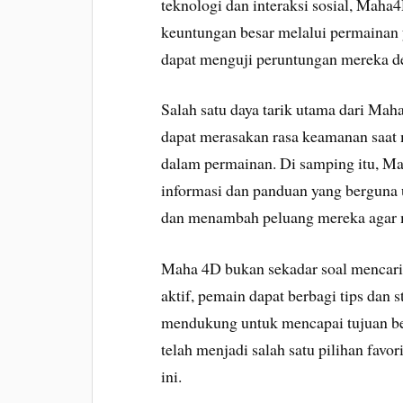
teknologi dan interaksi sosial, Mah
keuntungan besar melalui permainan 
dapat menguji peruntungan mereka den
Salah satu daya tarik utama dari Mah
dapat merasakan rasa keamanan saat 
dalam permainan. Di samping itu, 
informasi dan panduan yang berguna
dan menambah peluang mereka agar
Maha 4D bukan sekadar soal mencari
aktif, pemain dapat berbagi tips dan 
mendukung untuk mencapai tujuan b
telah menjadi salah satu pilihan favo
ini.