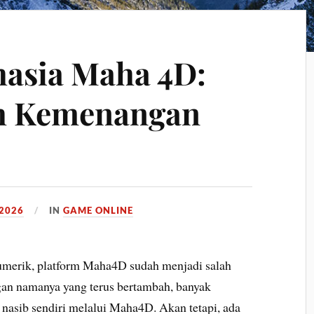
asia Maha 4D:
h Kemenangan
2026
IN
GAME ONLINE
umerik, platform Maha4D sudah menjadi salah
ngan namanya yang terus bertambah, banyak
 nasib sendiri melalui Maha4D. Akan tetapi, ada