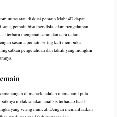
komunitas atau diskusi pemain Maha4D dapat
Di sana, pemain bisa mendiskusikan pengalaman
masi terbaru mengenai saran dan cara dalam
i dengan sesama pemain sering kali membuka
eningkatkan pengetahuan dan taktik yang mungkin
umnya.
Pemain
n kemenangan di maha4d adalah memahami pola
baiknya melaksanakan analisis terhadap hasil
-angka yang sering muncul. Dengan memanfaatkan
kan prediksi yang lebih strategis dan