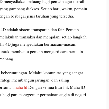
a4D menyediakan peluang bagi pemain agar meraih
yang gampang diakses. Setiap hari, waktu, pemain
gan berbagai jenis taruhan yang tersedia.
a4D adalah sistem transparan dan fair. Pemain
melakukan transaksi dan menjalani setiap langkah
Maha 4D juga menyediakan bermacam-macam
 untuk membantu pemain mengerti cara bermain
 menang.
 keberuntungan. Melalui komunitas yang sangat
strategi, membangun jaringan, dan saling
ersama.
maha4d
Dengan semua fitur ini, Maha4D
rit bagi para penggemar permainan angka di negeri