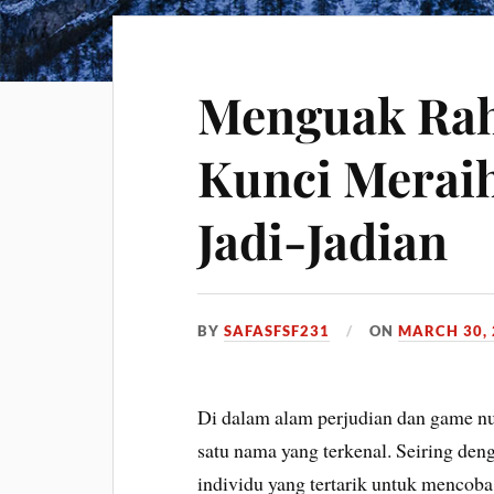
Menguak Rah
Kunci Merai
Jadi-Jadian
BY
SAFASFSF231
ON
MARCH 30, 
Di dalam alam perjudian dan game n
satu nama yang terkenal. Seiring de
individu yang tertarik untuk mencoba