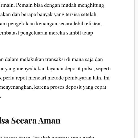
ermain. Pemain bisa dengan mudah menghitung
kan dan berapa banyak yang tersisa setelah
am pengelolaan keuangan secara lebih efisien,
membatasi pengeluaran mereka sambil tetap
n dalam melakukan transaksi di mana saja dan
r yang menyediakan layanan deposit pulsa, seperti
ak perlu repot mencari metode pembayaran lain. Ini
enyenangkan, karena proses deposit yang cepat
.
lsa Secara Aman
a secara aman, langkah pertama yang perlu