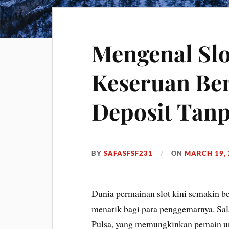
Mengenal Slo
Keseruan Be
Deposit Tan
BY
SAFASFSF231
ON
MARCH 19, 
Dunia permainan slot kini semakin 
menarik bagi para penggemarnya. Sala
Pulsa, yang memungkinkan pemain u