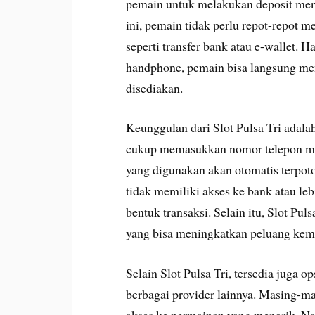
pemain untuk melakukan deposit meng
ini, pemain tidak perlu repot-repot
seperti transfer bank atau e-wallet.
handphone, pemain bisa langsung men
disediakan.
Keunggulan dari Slot Pulsa Tri adalah
cukup memasukkan nomor telepon mer
yang digunakan akan otomatis terpot
tidak memiliki akses ke bank atau l
bentuk transaksi. Selain itu, Slot P
yang bisa meningkatkan peluang ke
Selain Slot Pulsa Tri, tersedia juga op
berbagai provider lainnya. Masing-