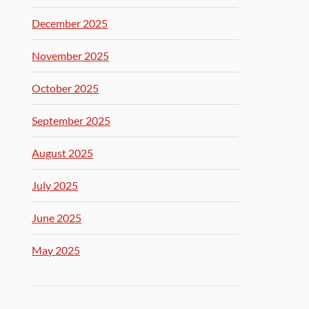
December 2025
November 2025
October 2025
September 2025
August 2025
July 2025
June 2025
May 2025