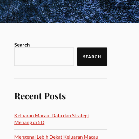
Search
SEARCH
Recent Posts
Keluaran Macau: Data dan Strategi
Menang di 5D
Mengenal Lebih Dekat Keluaran Macau