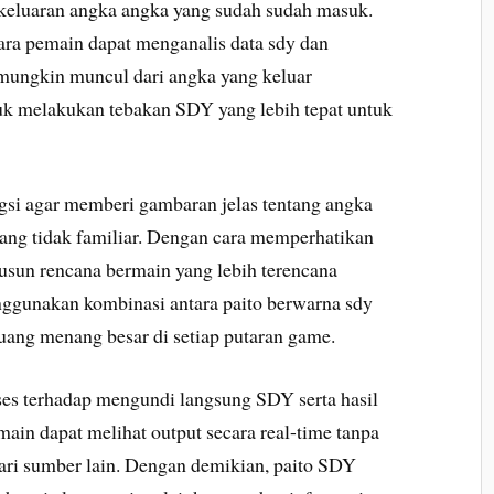
g keluaran angka angka yang sudah sudah masuk.
ara pemain dapat menganalis data sdy dan
mungkin muncul dari angka yang keluar
uk melakukan tebakan SDY yang lebih tepat untuk
ngsi agar memberi gambaran jelas tentang angka
ang tidak familiar. Dengan cara memperhatikan
yusun rencana bermain yang lebih terencana
enggunakan kombinasi antara paito berwarna sdy
ang menang besar di setiap putaran game.
es terhadap mengundi langsung SDY serta hasil
in dapat melihat output secara real-time tanpa
dari sumber lain. Dengan demikian, paito SDY