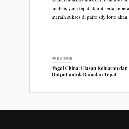
analisis yang tepat akurat serta kebe
meraih sukses di paito sdy lotto akan
PREVIOUS
Togel China: Ulasan Keluaran dan
Output untuk Ramalan Tepat