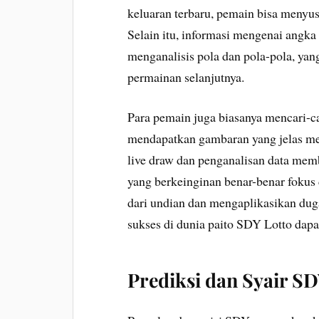
keluaran terbaru, pemain bisa menyusu
Selain itu, informasi mengenai angka
menganalisis pola dan pola-pola, ya
permainan selanjutnya.
Para pemain juga biasanya mencari-c
mendapatkan gambaran yang jelas men
live draw dan penganalisan data mem
yang berkeinginan benar-benar fokus
dari undian dan mengaplikasikan du
sukses di dunia paito SDY Lotto dapa
Prediksi dan Syair S