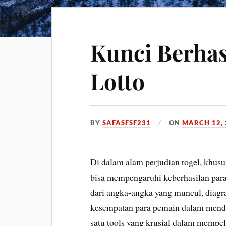
Kunci Berhas
Lotto
BY
SAFASFSF231
ON
MARCH 12, 
Di dalam alam perjudian togel, khus
bisa mempengaruhi keberhasilan par
dari angka-angka yang muncul, diagr
kesempatan para pemain dalam menda
satu tools yang krusial dalam mempela