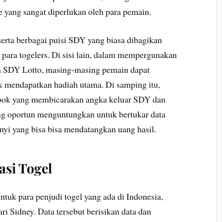
 yang sangat diperlukan oleh para pemain.
rta berbagai puisi SDY yang biasa dibagikan
uk para togelers. Di sisi lain, dalam mempergunakan
 SDY Lotto, masing-masing pemain dapat
uk mendapatkan hadiah utama. Di samping itu,
mpok yang membicarakan angka keluar SDY dan
g oportun menguntungkan untuk bertukar data
yi yang bisa bisa mendatangkan uang hasil.
asi Togel
ntuk para penjudi togel yang ada di Indonesia,
i Sidney. Data tersebut berisikan data dan