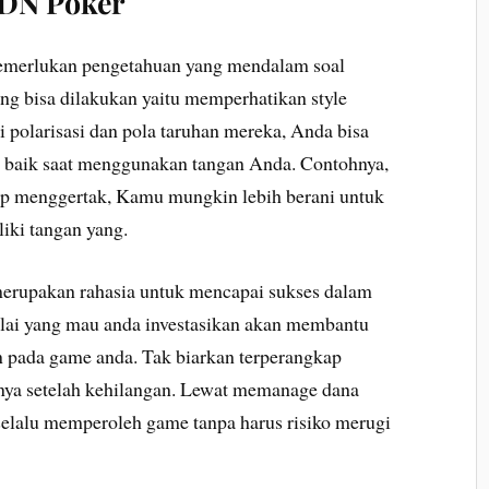
IDN Poker
emerlukan pengetahuan yang mendalam soal
yang bisa dilakukan yaitu memperhatikan style
polarisasi dan pola taruhan mereka, Anda bisa
h baik saat menggunakan tangan Anda. Contohnya,
ap menggertak, Kamu mungkin lebih berani untuk
ki tangan yang.
 merupakan rahasia untuk mencapai sukses dalam
ilai yang mau anda investasikan akan membantu
pada game anda. Tak biarkan terperangkap
snya setelah kehilangan. Lewat memanage dana
elalu memperoleh game tanpa harus risiko merugi