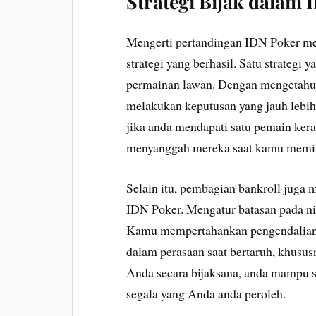
Strategi Bijak dalam 
Mengerti pertandingan IDN Poker m
strategi yang berhasil. Satu strategi 
permainan lawan. Dengan mengetahui 
melakukan keputusan yang jauh lebi
jika anda mendapati satu pemain ker
menyanggah mereka saat kamu memili
Selain itu, pembagian bankroll juga
IDN Poker. Mengatur batasan pada n
Kamu mempertahankan pengendalian 
dalam perasaan saat bertaruh, khusu
Anda secara bijaksana, anda mampu s
segala yang Anda anda peroleh.