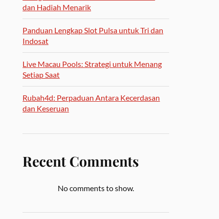
dan Hadiah Menarik
Panduan Lengkap Slot Pulsa untuk Tri dan
Indosat
Live Macau Pools: Strategi untuk Menang
Setiap Saat
Rubah4d: Perpaduan Antara Kecerdasan
dan Keseruan
Recent Comments
No comments to show.