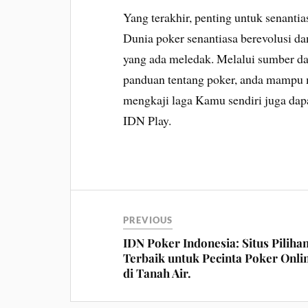
Yang terakhir, penting untuk senantia
Dunia poker senantiasa berevolusi da
yang ada meledak. Melalui sumber daya
panduan tentang poker, anda mampu 
mengkaji laga Kamu sendiri juga da
IDN Play.
PREVIOUS
IDN Poker Indonesia: Situs Piliha
Terbaik untuk Pecinta Poker Onli
di Tanah Air.