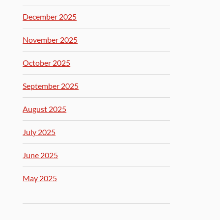
December 2025
November 2025
October 2025
September 2025
August 2025
July 2025
June 2025
May 2025