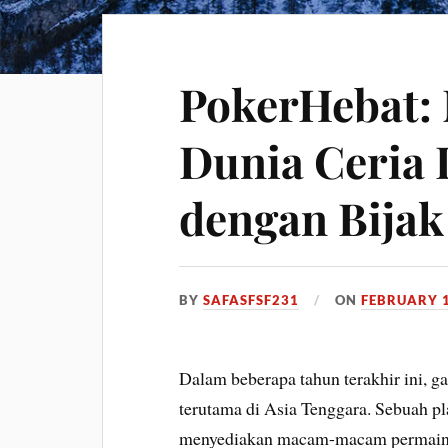
PokerHebat:
Dunia Ceria 
dengan Bijak
BY
SAFASFSF231
ON
FEBRUARY 1
Dalam beberapa tahun terakhir ini, ga
terutama di Asia Tenggara. Sebuah pl
menyediakan macam-macam permainan 