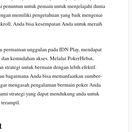
ai penuntun untuk pemain untuk menjelajahi dunia
engan memiliki pengetahuan yang baik mengenai
nkroll, Anda bisa kesempatan Anda untuk meraih
tu permainan unggulan pada IDN Play, mendapat
ik dan kemudahan akses. Melalui PokerHebat,
n strategi untuk bermain dengan lebih efektif.
askan bagaimana Anda bisa memanfaatkan sumber-
 agar mengasah pengalaman bermain poker Anda
ami strategi yang dapat mendukung anda untuk
 terampil.
t