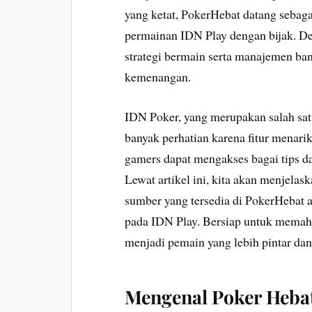
yang ketat, PokerHebat datang sebag
permainan IDN Play dengan bijak. D
strategi bermain serta manajemen ba
kemenangan.
IDN Poker, yang merupakan salah sa
banyak perhatian karena fitur menar
gamers dapat mengakses bagai tips da
Lewat artikel ini, kita akan menjel
sumber yang tersedia di PokerHebat
pada IDN Play. Bersiap untuk memah
menjadi pemain yang lebih pintar dan
Mengenal Poker Heba