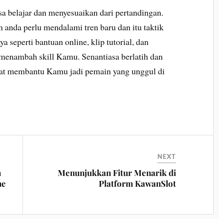
sa belajar dan menyesuaikan dari pertandingan.
n anda perlu mendalami tren baru dan itu taktik
 seperti bantuan online, klip tutorial, dan
menambah skill Kamu. Senantiasa berlatih dan
pat membantu Kamu jadi pemain yang unggul di
NEXT
n
Menunjukkan Fitur Menarik di
ne
Platform KawanSlot